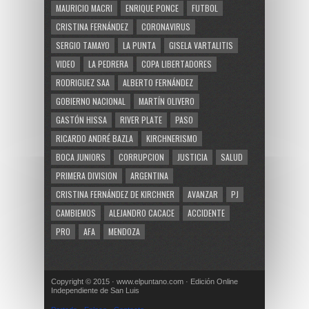
MAURICIO MACRI
ENRIQUE PONCE
FUTBOL
CRISTINA FERNÁNDEZ
CORONAVIRUS
SERGIO TAMAYO
LA PUNTA
GISELA VARTALITIS
VIDEO
LA PEDRERA
COPA LIBERTADORES
RODRIGUEZ SAA
ALBERTO FERNÁNDEZ
GOBIERNO NACIONAL
MARTÍN OLIVERO
GASTÓN HISSA
RIVER PLATE
PASO
RICARDO ANDRÉ BAZLA
KIRCHNERISMO
BOCA JUNIORS
CORRUPCION
JUSTICIA
SALUD
PRIMERA DIVISION
ARGENTINA
CRISTINA FERNÁNDEZ DE KIRCHNER
AVANZAR
PJ
CAMBIEMOS
ALEJANDRO CACACE
ACCIDENTE
PRO
AFA
MENDOZA
Copyright © 2015 · www.elpuntano.com · Edición Online
Independiente de San Luis