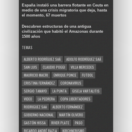
España instaló una barrera flotante en Ceuta en
medio de una crisis migratoria que deja, hasta
el momento, 67 muertos
Descubren estructuras de una antigua
civilización que habitó el Amazonas durante
1500 años
TEMAS
ALBERTO RODRÍGUEZ SAÁ
ADOLFO RODRÍGUEZ SAÁ
SAN LUIS
CLAUDIO POGGI
VILLA MERCEDES
MAURICIO MACRI
ENRIQUE PONCE
FUTBOL
CRISTINA FERNÁNDEZ
CORONAVIRUS
SERGIO TAMAYO
LA PUNTA
GISELA VARTALITIS
VIDEO
LA PEDRERA
COPA LIBERTADORES
RODRIGUEZ SAA
ALBERTO FERNÁNDEZ
GOBIERNO NACIONAL
MARTÍN OLIVERO
GASTÓN HISSA
RIVER PLATE
PASO
RICARDO ANDRÉ BAZLA
KIRCHNERISMO