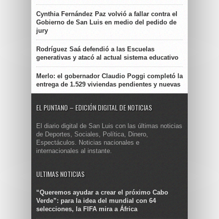
Cynthia Fernández Paz volvió a fallar contra el
Gobierno de San Luis en medio del pedido de
jury
Rodríguez Saá defendió a las Escuelas
generativas y atacó al actual sistema educativo
Merlo: el gobernador Claudio Poggi completó la
entrega de 1.529 viviendas pendientes y nuevas
EL PUNTANO – EDICIÓN DIGITAL DE NOTICIAS
El diario digital de San Luis con las últimas noticias
de Deportes, Sociales, Política, Dinero,
Espectáculos. Noticias nacionales e
internacionales al instante.
ULTIMAS NOTICIAS
“Queremos ayudar a crear el próximo Cabo
Verde”: para la idea del mundial con 64
selecciones, la FIFA mira a África