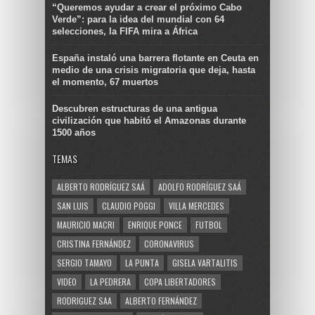
“Queremos ayudar a crear el próximo Cabo
Verde”: para la idea del mundial con 64
selecciones, la FIFA mira a África
España instaló una barrera flotante en Ceuta en
medio de una crisis migratoria que deja, hasta
el momento, 67 muertos
Descubren estructuras de una antigua
civilización que habitó el Amazonas durante
1500 años
TEMAS
ALBERTO RODRÍGUEZ SAÁ
ADOLFO RODRÍGUEZ SAÁ
SAN LUIS
CLAUDIO POGGI
VILLA MERCEDES
MAURICIO MACRI
ENRIQUE PONCE
FUTBOL
CRISTINA FERNÁNDEZ
CORONAVIRUS
SERGIO TAMAYO
LA PUNTA
GISELA VARTALITIS
VIDEO
LA PEDRERA
COPA LIBERTADORES
RODRIGUEZ SAA
ALBERTO FERNÁNDEZ