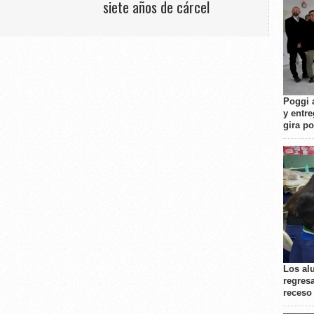
siete años de cárcel
Poggi 
y entre
gira p
Los al
regresa
receso