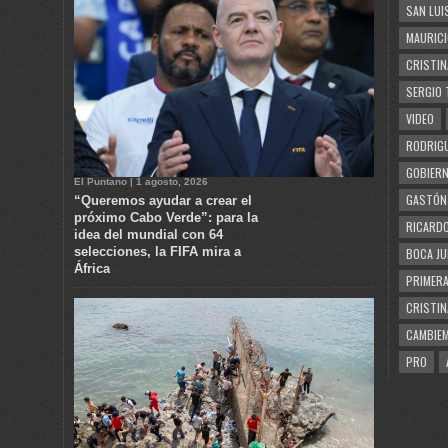
SAN LUI
MAURICI
CRISTIN
SERGIO 
VIDEO
RODRIGU
GOBIERN
El Puntano | 1 agosto, 2026
GASTÓN
“Queremos ayudar a crear el
próximo Cabo Verde”: para la
RICARDO
idea del mundial con 64
selecciones, la FIFA mira a
BOCA JU
África
PRIMERA
CRISTIN
CAMBIE
PRO