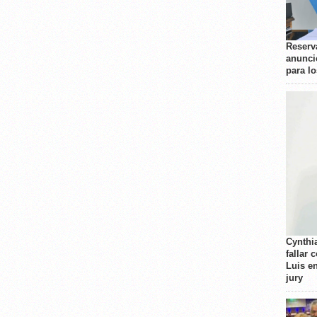
Reserva
anunci
para l
Cynthi
fallar 
Luis e
jury