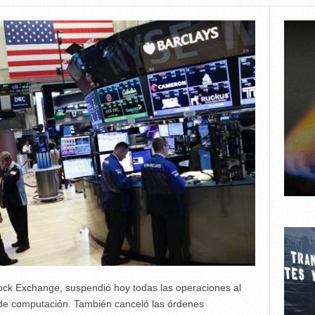
ock Exchange, suspendió hoy todas las operaciones al
 de computación. También canceló las órdenes