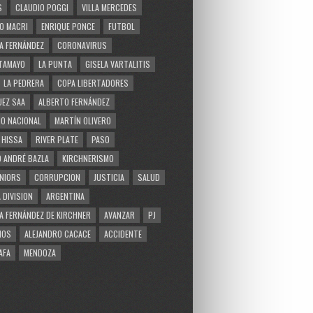
S
CLAUDIO POGGI
VILLA MERCEDES
O MACRI
ENRIQUE PONCE
FUTBOL
A FERNÁNDEZ
CORONAVIRUS
TAMAYO
LA PUNTA
GISELA VARTALITIS
LA PEDRERA
COPA LIBERTADORES
EZ SAA
ALBERTO FERNÁNDEZ
O NACIONAL
MARTÍN OLIVERO
 HISSA
RIVER PLATE
PASO
 ANDRÉ BAZLA
KIRCHNERISMO
NIORS
CORRUPCION
JUSTICIA
SALUD
 DIVISION
ARGENTINA
A FERNÁNDEZ DE KIRCHNER
AVANZAR
PJ
MOS
ALEJANDRO CACACE
ACCIDENTE
AFA
MENDOZA