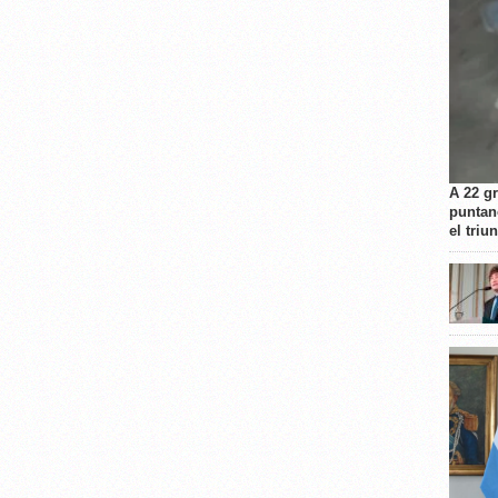
A 22 g
puntan
el triu