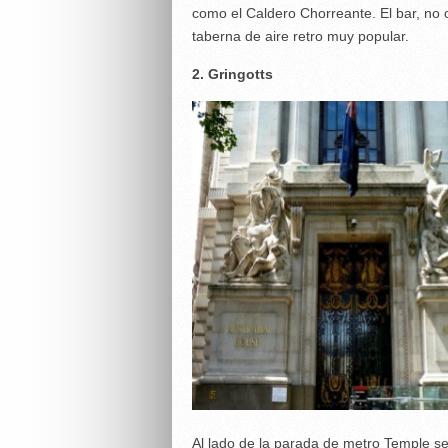
como el Caldero Chorreante. El bar, no
taberna de aire retro muy popular.
2. Gringotts
Al lado de la parada de metro Temple se