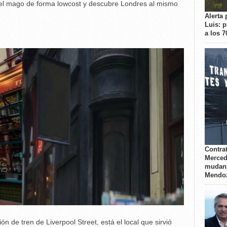
del mago de forma lowcost y descubre Londres al mismo
Alerta 
Luis: 
a los 
Contrat
Merced
mudanz
Mendo
n de tren de Liverpool Street, está el local que sirvió