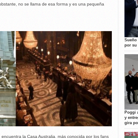
 obstante, no se llama de esa forma y es una pequeña
Sueño 
por su 
Poggi 
y entre
gira p
 encuentra la Casa Australia, más conocida por los fans