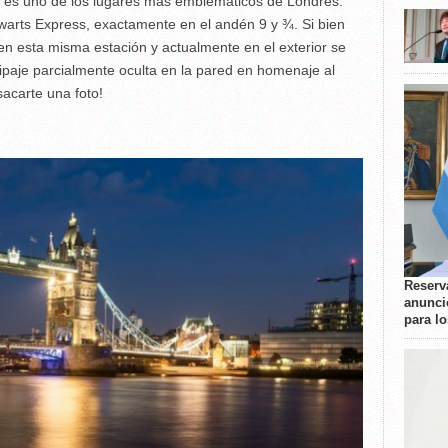
s es uno de los lugares más emblemáticos de Londres.
arts Express, exactamente en el andén 9 y ¾. Si bien
en esta misma estación y actualmente en el exterior se
ipaje parcialmente oculta en la pared en homenaje al
acarte una foto!
Reserva
anunci
para l