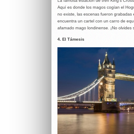
La famosa estación de tren King’s Cros
Aquí es donde los magos cogían el Hogw
no existe, las escenas fueron grabadas 
encuentra un cartel con un carro de equ
afamado mago londinense. ¡No olvides s
4. El Támesis