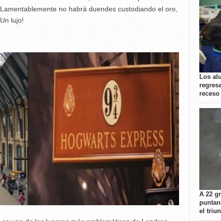
. Lamentablemente no habrá duendes custodiando el oro,
Un lujo!
Los al
regresa
receso
A 22 g
puntan
el triu