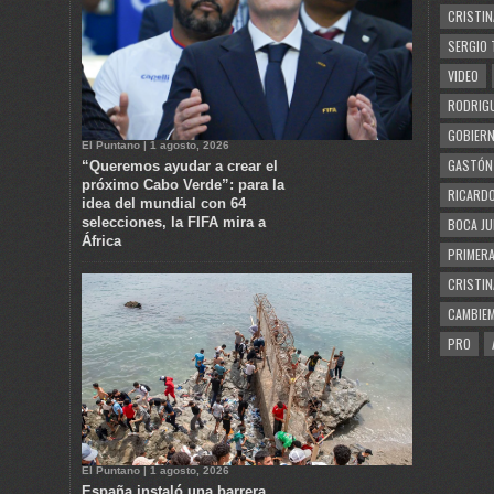
CRISTIN
SERGIO 
VIDEO
RODRIGU
GOBIERN
El Puntano | 1 agosto, 2026
GASTÓN
“Queremos ayudar a crear el
próximo Cabo Verde”: para la
RICARDO
idea del mundial con 64
selecciones, la FIFA mira a
BOCA JU
África
PRIMERA
CRISTIN
CAMBIE
PRO
El Puntano | 1 agosto, 2026
España instaló una barrera