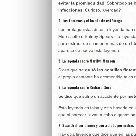
evitar la promiscuidad
. Sobretodo se 
infecciones
. Curioso, ¿verdad?
4. Los famosos y el lavado de estómago
Los protagonistas de esta leyenda han s
Morrissette o Britney Spears. La leyen
para extraer de su interior más de un
li
aparece de nuevo esta leyenda.
5. La leyenda sobre Marilyn Manson
Dicen que
se quitó las costillas flotan
el propio cantante ha desmentido tales 
6. La leyenda sobre Richard Gere
Se dice que sufrió un accidente por
met
Esta leyenda es falsa y está basada en 
que al parecer llevan a cabo algunas pa
7. Sexo Oral por dinero y controlado por mafias
Hay otra leyenda que dice que en las pu