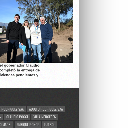
 el gobernador Claudio
completó la entrega de
viviendas pendientes y
 RODRÍGUEZ SAÁ
ADOLFO RODRÍGUEZ SAÁ
S
CLAUDIO POGGI
VILLA MERCEDES
O MACRI
ENRIQUE PONCE
FUTBOL