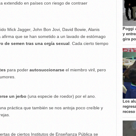
ha extendido en países con riesgo de contraer
Poggi 
ido Mick Jagger, John Bon Jovi, David Bowie, Alanis
y entre
da afirma que se han sometido a un lavado de estómago
gira p
tro de semen tras una orgía sexual
. Cada cierto tiempo
tes
para poder
autosuccionarse
el miembro viril, pero
rumores.
erse un jerbo
(una especie de roedor) por el ano.
Los al
regresa
una práctica que también se nos antoja poco creíble y
receso
rejas.
ertas de ciertos Institutos de Enseñanza Pública se