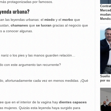
más protagonizadas por famosos.
Contrat
eyenda urbana?
Merced
mudanz
Mendo
an las leyendas urbanas: el
miedo
y el
morbo
que
gustan,
chamanes
que
se lucran
gracias al negocio que
s a conocer algunas.
a nariz o los pies y las manos guarden relación…
do con este argumento tan recurrente?
Sueño 
por su 
ando, afortunadamente cada vez en menos medidas. ¡Qué
ee que en el interior de la vagina hay
dientes capaces
as mujeres. Quizás esta leyenda haya surgido para