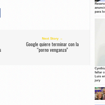
Reserva
anunci
para l
Next Story →
Google quiere terminar con la
s
“porno venganza”
Cynthi
fallar 
Luis e
jury