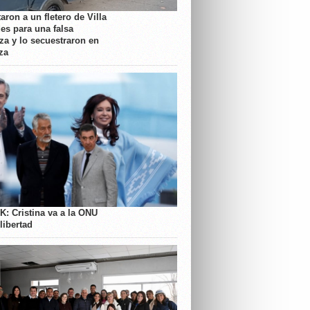
aron a un fletero de Villa
es para una falsa
a y lo secuestraron en
za
K: Cristina va a la ONU
libertad