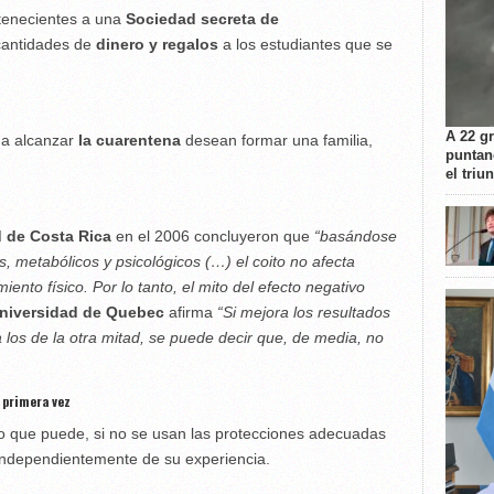
tenecientes a una
Sociedad secreta de
cantidades de
dinero y regalos
a los estudiantes que se
A 22 g
 a alcanzar
la cuarentena
desean formar una familia,
puntan
el triu
 de Costa Rica
en el 2006 concluyeron que
“basándose
, metabólicos y psicológicos (…) el coito no afecta
ento físico. Por lo tanto, el mito del efecto negativo
niversidad de
Quebec
afirma
“Si mejora los resultados
 los de la otra mitad, se puede decir que, de media, no
 primera vez
to que puede, si no se usan las protecciones adecuadas
 independientemente de su experiencia.