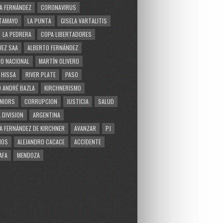
A FERNÁNDEZ
CORONAVIRUS
TAMAYO
LA PUNTA
GISELA VARTALITIS
LA PEDRERA
COPA LIBERTADORES
EZ SAA
ALBERTO FERNÁNDEZ
O NACIONAL
MARTÍN OLIVERO
 HISSA
RIVER PLATE
PASO
 ANDRÉ BAZLA
KIRCHNERISMO
NIORS
CORRUPCION
JUSTICIA
SALUD
 DIVISION
ARGENTINA
A FERNÁNDEZ DE KIRCHNER
AVANZAR
PJ
MOS
ALEJANDRO CACACE
ACCIDENTE
AFA
MENDOZA