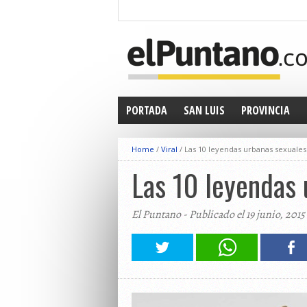
PORTADA
SAN LUIS
PROVINCIA
Home
/
Viral
/
Las 10 leyendas urbanas sexuales
Las 10 leyendas 
El Puntano - Publicado el 19 junio, 2015