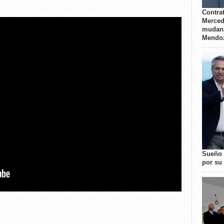
Contrat
Merced
mudanz
Mendo
Sueño 
por su 