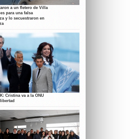
aron a un fletero de Villa
es para una falsa
a y lo secuestraron en
za
K: Cristina va a la ONU
libertad