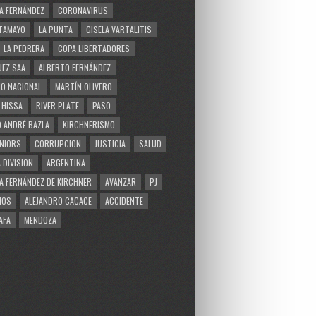
A FERNÁNDEZ
CORONAVIRUS
TAMAYO
LA PUNTA
GISELA VARTALITIS
LA PEDRERA
COPA LIBERTADORES
EZ SAA
ALBERTO FERNÁNDEZ
O NACIONAL
MARTÍN OLIVERO
 HISSA
RIVER PLATE
PASO
 ANDRÉ BAZLA
KIRCHNERISMO
NIORS
CORRUPCION
JUSTICIA
SALUD
 DIVISION
ARGENTINA
A FERNÁNDEZ DE KIRCHNER
AVANZAR
PJ
MOS
ALEJANDRO CACACE
ACCIDENTE
AFA
MENDOZA