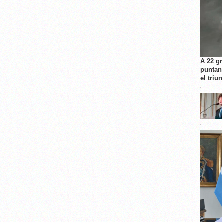
A 22 g
puntan
el triu