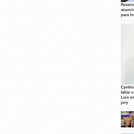
Reserva
anunci
para l
Cynthi
fallar 
Luis e
jury