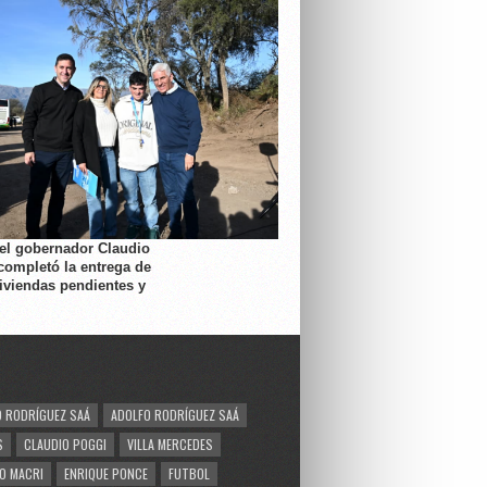
 el gobernador Claudio
completó la entrega de
viviendas pendientes y
 RODRÍGUEZ SAÁ
ADOLFO RODRÍGUEZ SAÁ
S
CLAUDIO POGGI
VILLA MERCEDES
O MACRI
ENRIQUE PONCE
FUTBOL