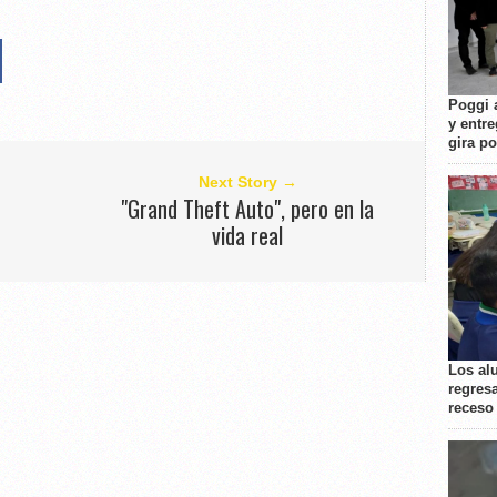
Poggi 
y entre
gira p
Next Story →
"Grand Theft Auto", pero en la
vida real
Los al
regresa
receso