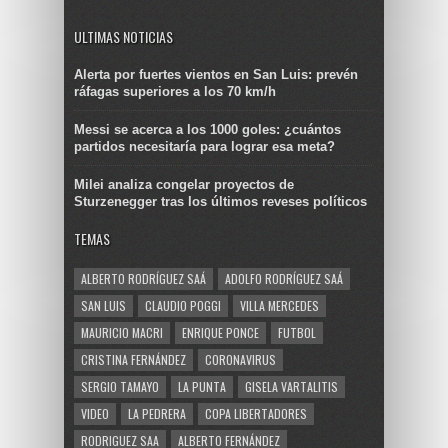
ULTIMAS NOTICIAS
Alerta por fuertes vientos en San Luis: prevén
ráfagas superiores a los 70 km/h
Messi se acerca a los 1000 goles: ¿cuántos
partidos necesitaría para lograr esa meta?
Milei analiza congelar proyectos de
Sturzenegger tras los últimos reveses políticos
TEMAS
ALBERTO RODRÍGUEZ SAÁ
ADOLFO RODRÍGUEZ SAÁ
SAN LUIS
CLAUDIO POGGI
VILLA MERCEDES
MAURICIO MACRI
ENRIQUE PONCE
FUTBOL
CRISTINA FERNÁNDEZ
CORONAVIRUS
SERGIO TAMAYO
LA PUNTA
GISELA VARTALITIS
VIDEO
LA PEDRERA
COPA LIBERTADORES
RODRIGUEZ SAA
ALBERTO FERNÁNDEZ