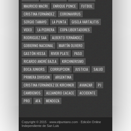
MAURICIO MACRI
ENRIQUE PONCE
FUTBOL
CRISTINA FERNÁNDEZ
CORONAVIRUS
SERGIO TAMAYO
LA PUNTA
GISELA VARTALITIS
VIDEO
LA PEDRERA
COPA LIBERTADORES
RODRIGUEZ SAA
ALBERTO FERNÁNDEZ
GOBIERNO NACIONAL
MARTÍN OLIVERO
GASTÓN HISSA
RIVER PLATE
PASO
RICARDO ANDRÉ BAZLA
KIRCHNERISMO
BOCA JUNIORS
CORRUPCION
JUSTICIA
SALUD
PRIMERA DIVISION
ARGENTINA
CRISTINA FERNÁNDEZ DE KIRCHNER
AVANZAR
PJ
CAMBIEMOS
ALEJANDRO CACACE
ACCIDENTE
PRO
AFA
MENDOZA
Copyright © 2015 · www.elpuntano.com · Edición Online
Independiente de San Luis