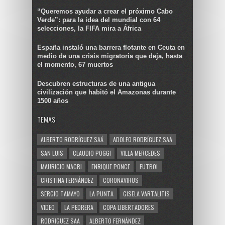
“Queremos ayudar a crear el próximo Cabo
Verde”: para la idea del mundial con 64
selecciones, la FIFA mira a África
España instaló una barrera flotante en Ceuta en
medio de una crisis migratoria que deja, hasta
el momento, 67 muertos
Descubren estructuras de una antigua
civilización que habitó el Amazonas durante
1500 años
TEMAS
ALBERTO RODRÍGUEZ SAÁ
ADOLFO RODRÍGUEZ SAÁ
SAN LUIS
CLAUDIO POGGI
VILLA MERCEDES
MAURICIO MACRI
ENRIQUE PONCE
FUTBOL
CRISTINA FERNÁNDEZ
CORONAVIRUS
SERGIO TAMAYO
LA PUNTA
GISELA VARTALITIS
VIDEO
LA PEDRERA
COPA LIBERTADORES
RODRIGUEZ SAA
ALBERTO FERNÁNDEZ