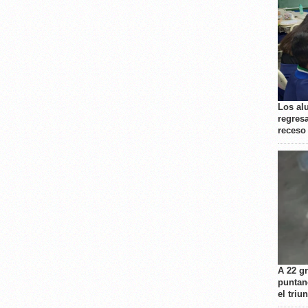
Los al
regresa
receso
A 22 g
puntan
el triu