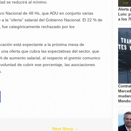
dad se reducirá al mínimo.
Alerta 
ro Nacional de 48 Hs, que ADU en conjunto varias
Luis: 
a los 
a la “oferta” salarial del Gobierno Nacional. El 22 % de
o, fue categóricamente rechazado por los
cación está expectante a la próxima mesa de
una oferta que cubra las expectativas del sector, que
% de aumento salarial, al respecto el gremio comunico
a voluntad de cubrir ese porcentaje, las asociaciones
s.
Contrat
Merced
mudanz
Mendo
Next Story →