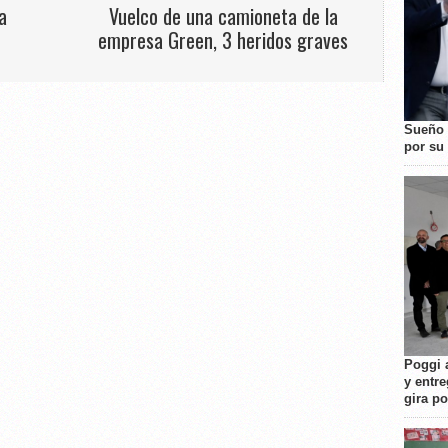
a
Vuelco de una camioneta de la
empresa Green, 3 heridos graves
Sueño 
por su 
Poggi 
y entre
gira p