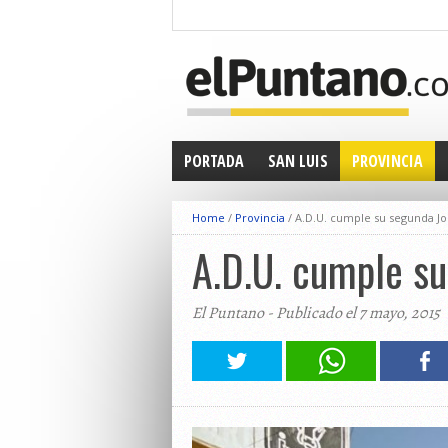
PORTADA
SAN LUIS
PROVINCIA
Home
/
Provincia
/
A.D.U. cumple su segunda J
A.D.U. cumple su
El Puntano - Publicado el 7 mayo, 2015