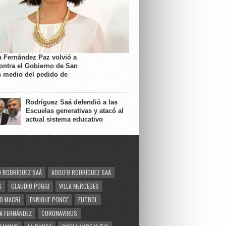
a Fernández Paz volvió a
contra el Gobierno de San
n medio del pedido de
Rodríguez Saá defendió a las
Escuelas generativas y atacó al
actual sistema educativo
 RODRÍGUEZ SAÁ
ADOLFO RODRÍGUEZ SAÁ
S
CLAUDIO POGGI
VILLA MERCEDES
O MACRI
ENRIQUE PONCE
FUTBOL
A FERNÁNDEZ
CORONAVIRUS