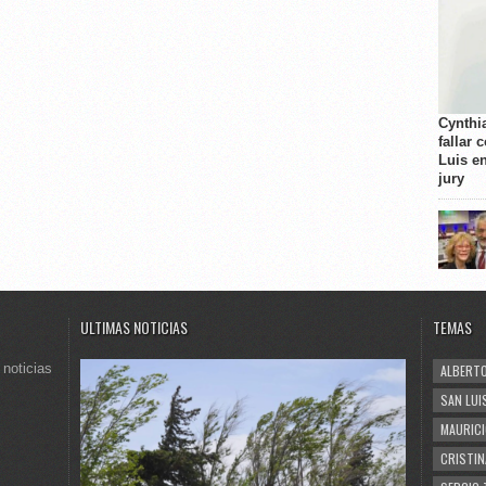
Cynthi
fallar 
Luis e
jury
ULTIMAS NOTICIAS
TEMAS
 noticias
ALBERTO
SAN LUI
MAURICI
CRISTIN