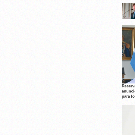
Reserva
anunci
para l