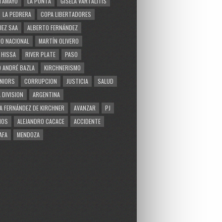
TAMAYO
LA PUNTA
GISELA VARTALITIS
LA PEDRERA
COPA LIBERTADORES
EZ SAA
ALBERTO FERNÁNDEZ
O NACIONAL
MARTÍN OLIVERO
 HISSA
RIVER PLATE
PASO
 ANDRÉ BAZLA
KIRCHNERISMO
NIORS
CORRUPCION
JUSTICIA
SALUD
 DIVISION
ARGENTINA
A FERNÁNDEZ DE KIRCHNER
AVANZAR
PJ
MOS
ALEJANDRO CACACE
ACCIDENTE
AFA
MENDOZA