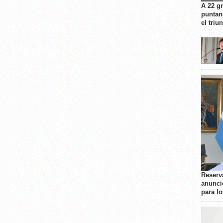
A 22 g
puntan
el triu
Reserva
anunci
para l