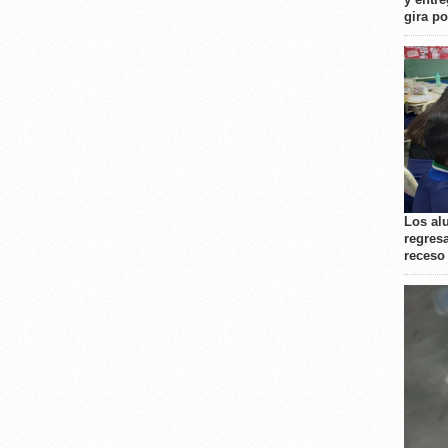
gira p
Los al
regresa
receso