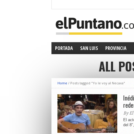
PORTADA
SAN LUIS
PROVINCIA
ALL PO
Home
/
Posts tagged "Yo le voy al Necaxa"
Inéd
rede
By El
El ac
del 8″