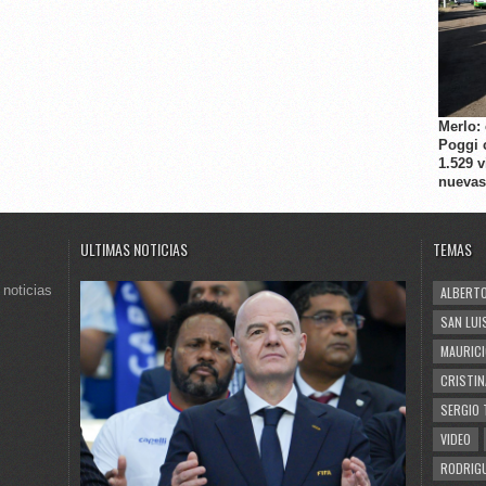
Merlo:
Poggi 
1.529 
nuevas
ULTIMAS NOTICIAS
TEMAS
 noticias
ALBERTO
SAN LUI
MAURICI
CRISTIN
SERGIO 
VIDEO
RODRIGU