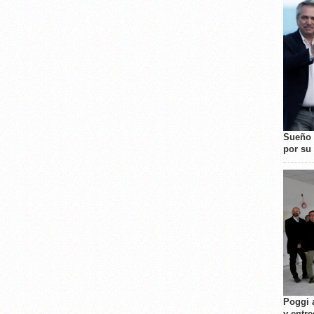
Sueño 
por su 
Poggi 
y entre