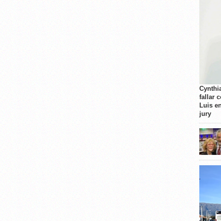
Cynthi
fallar 
Luis e
jury