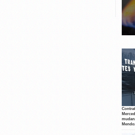
Contrat
Merced
mudanz
Mendo