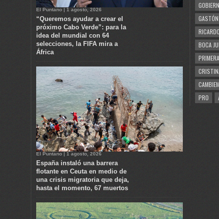
GOBIERN
El Puntano | 1 agosto, 2026
GASTÓN
“Queremos ayudar a crear el
próximo Cabo Verde”: para la
RICARDO
idea del mundial con 64
selecciones, la FIFA mira a
BOCA JU
África
PRIMERA
CRISTIN
CAMBIE
PRO
El Puntano | 1 agosto, 2026
España instaló una barrera
flotante en Ceuta en medio de
una crisis migratoria que deja,
hasta el momento, 67 muertos