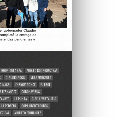
 el gobernador Claudio
completó la entrega de
viviendas pendientes y
 RODRÍGUEZ SAÁ
ADOLFO RODRÍGUEZ SAÁ
S
CLAUDIO POGGI
VILLA MERCEDES
O MACRI
ENRIQUE PONCE
FUTBOL
A FERNÁNDEZ
CORONAVIRUS
TAMAYO
LA PUNTA
GISELA VARTALITIS
LA PEDRERA
COPA LIBERTADORES
EZ SAA
ALBERTO FERNÁNDEZ