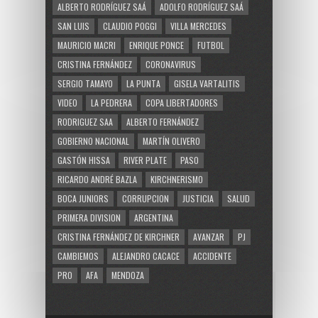
ALBERTO RODRÍGUEZ SAÁ
ADOLFO RODRÍGUEZ SAÁ
SAN LUIS
CLAUDIO POGGI
VILLA MERCEDES
MAURICIO MACRI
ENRIQUE PONCE
FUTBOL
CRISTINA FERNÁNDEZ
CORONAVIRUS
SERGIO TAMAYO
LA PUNTA
GISELA VARTALITIS
VIDEO
LA PEDRERA
COPA LIBERTADORES
RODRIGUEZ SAA
ALBERTO FERNÁNDEZ
GOBIERNO NACIONAL
MARTÍN OLIVERO
GASTÓN HISSA
RIVER PLATE
PASO
RICARDO ANDRÉ BAZLA
KIRCHNERISMO
BOCA JUNIORS
CORRUPCION
JUSTICIA
SALUD
PRIMERA DIVISION
ARGENTINA
CRISTINA FERNÁNDEZ DE KIRCHNER
AVANZAR
PJ
CAMBIEMOS
ALEJANDRO CACACE
ACCIDENTE
PRO
AFA
MENDOZA