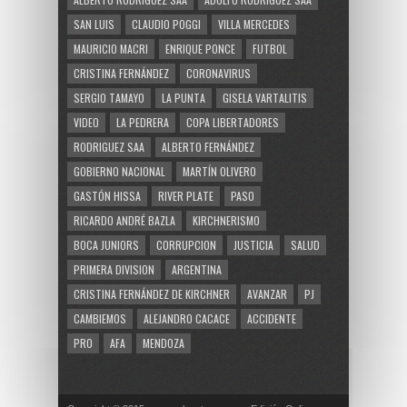
SAN LUIS
CLAUDIO POGGI
VILLA MERCEDES
MAURICIO MACRI
ENRIQUE PONCE
FUTBOL
CRISTINA FERNÁNDEZ
CORONAVIRUS
SERGIO TAMAYO
LA PUNTA
GISELA VARTALITIS
VIDEO
LA PEDRERA
COPA LIBERTADORES
RODRIGUEZ SAA
ALBERTO FERNÁNDEZ
GOBIERNO NACIONAL
MARTÍN OLIVERO
GASTÓN HISSA
RIVER PLATE
PASO
RICARDO ANDRÉ BAZLA
KIRCHNERISMO
BOCA JUNIORS
CORRUPCION
JUSTICIA
SALUD
PRIMERA DIVISION
ARGENTINA
CRISTINA FERNÁNDEZ DE KIRCHNER
AVANZAR
PJ
CAMBIEMOS
ALEJANDRO CACACE
ACCIDENTE
PRO
AFA
MENDOZA