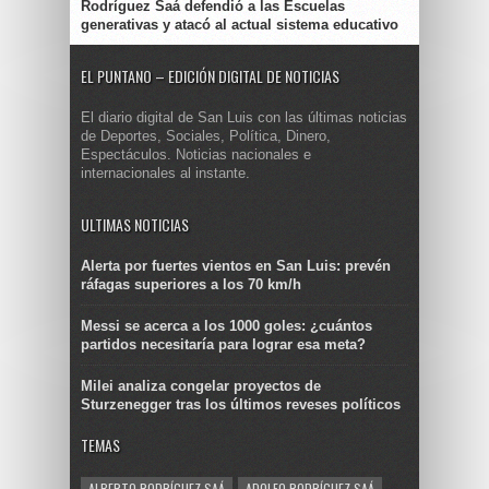
Rodríguez Saá defendió a las Escuelas
generativas y atacó al actual sistema educativo
EL PUNTANO – EDICIÓN DIGITAL DE NOTICIAS
El diario digital de San Luis con las últimas noticias
de Deportes, Sociales, Política, Dinero,
Espectáculos. Noticias nacionales e
internacionales al instante.
ULTIMAS NOTICIAS
Alerta por fuertes vientos en San Luis: prevén
ráfagas superiores a los 70 km/h
Messi se acerca a los 1000 goles: ¿cuántos
partidos necesitaría para lograr esa meta?
Milei analiza congelar proyectos de
Sturzenegger tras los últimos reveses políticos
TEMAS
ALBERTO RODRÍGUEZ SAÁ
ADOLFO RODRÍGUEZ SAÁ