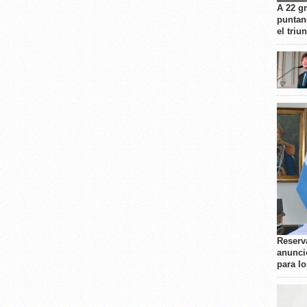
A 22 g
puntan
el triu
Reserva
anunci
para l