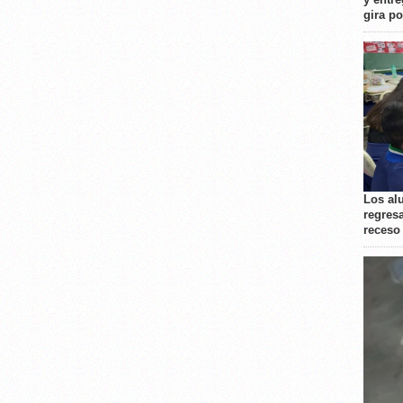
gira p
Los al
regresa
receso