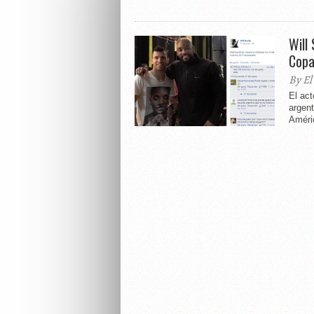
Will
Copa
By El
El act
argent
Améric