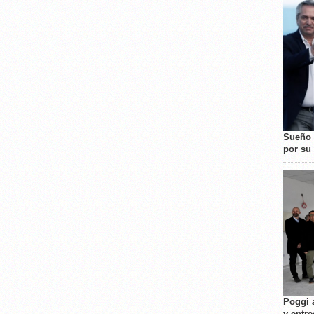
Sueño 
por su 
Poggi 
y entre