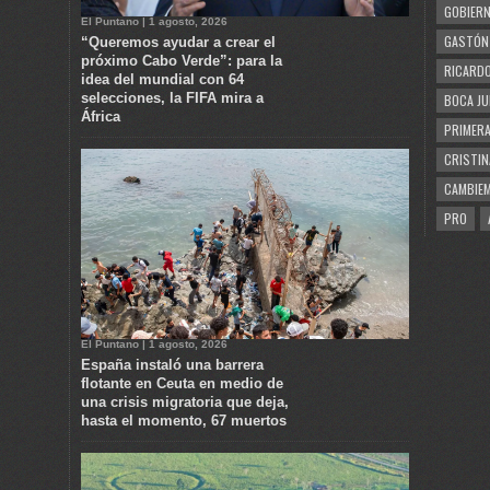
GOBIERN
El Puntano | 1 agosto, 2026
GASTÓN
“Queremos ayudar a crear el
próximo Cabo Verde”: para la
RICARDO
idea del mundial con 64
selecciones, la FIFA mira a
BOCA JU
África
PRIMERA
CRISTIN
CAMBIE
PRO
El Puntano | 1 agosto, 2026
España instaló una barrera
flotante en Ceuta en medio de
una crisis migratoria que deja,
hasta el momento, 67 muertos