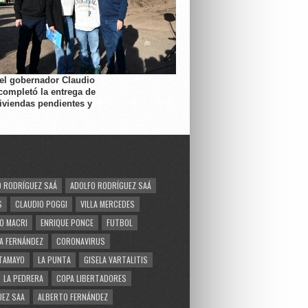
 el gobernador Claudio
completó la entrega de
viviendas pendientes y
 RODRÍGUEZ SAÁ
ADOLFO RODRÍGUEZ SAÁ
S
CLAUDIO POGGI
VILLA MERCEDES
O MACRI
ENRIQUE PONCE
FUTBOL
A FERNÁNDEZ
CORONAVIRUS
TAMAYO
LA PUNTA
GISELA VARTALITIS
LA PEDRERA
COPA LIBERTADORES
EZ SAA
ALBERTO FERNÁNDEZ