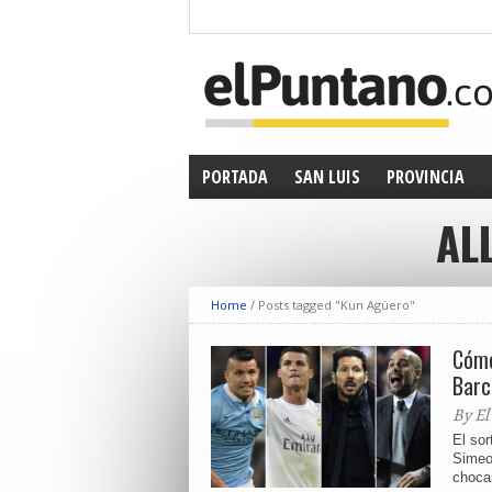
PORTADA
SAN LUIS
PROVINCIA
AL
Home
/
Posts tagged "Kun Agüero"
Cómo
Barc
By El
El sor
Simeo
chocar