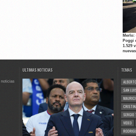
Merlo:
Poggi 
1.529 
nuevas
ULTIMAS NOTICIAS
TEMAS
 noticias
ALBERTO
SAN LUI
MAURICI
CRISTIN
SERGIO 
VIDEO
RODRIGU