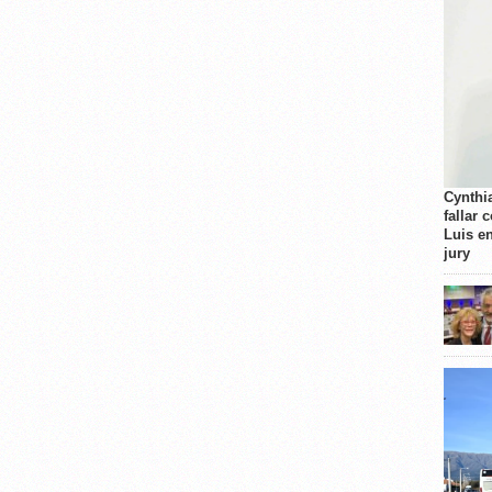
Cynthi
fallar 
Luis e
jury