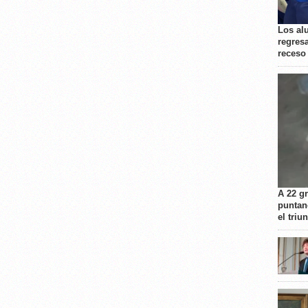
Los al
regresa
receso
A 22 g
puntan
el triu