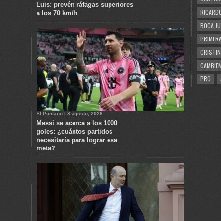
Luis: prevén ráfagas superiores
RICARDO
a los 70 km/h
BOCA JU
PRIMERA
CRISTIN
CAMBIE
PRO
El Puntano | 8 agosto, 2026
Messi se acerca a los 1000
goles: ¿cuántos partidos
necesitaría para lograr esa
meta?