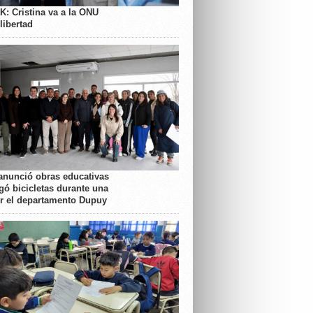
K: Cristina va a la ONU
libertad
anunció obras educativas
gó bicicletas durante una
or el departamento Dupuy