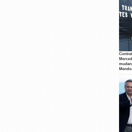
Contrat
Merced
mudanz
Mendo