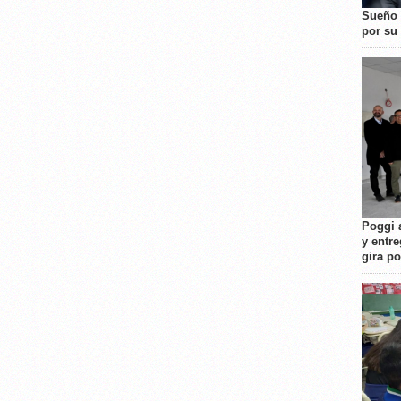
Sueño 
por su 
Poggi 
y entre
gira p