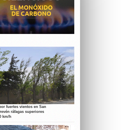
por fuertes vientos en San
prevén ráfagas superiores
70 km/h