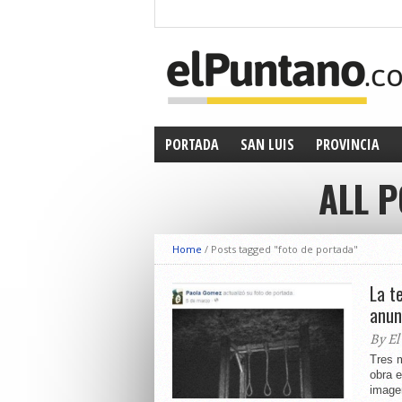
PORTADA
SAN LUIS
PROVINCIA
ALL 
Home
/
Posts tagged "foto de portada"
La t
anun
By El
Tres 
obra 
imagen