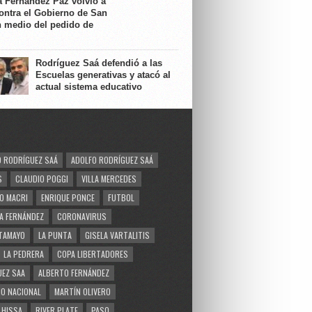
a Fernández Paz volvió a
contra el Gobierno de San
n medio del pedido de
Rodríguez Saá defendió a las
Escuelas generativas y atacó al
actual sistema educativo
 RODRÍGUEZ SAÁ
ADOLFO RODRÍGUEZ SAÁ
S
CLAUDIO POGGI
VILLA MERCEDES
O MACRI
ENRIQUE PONCE
FUTBOL
A FERNÁNDEZ
CORONAVIRUS
TAMAYO
LA PUNTA
GISELA VARTALITIS
LA PEDRERA
COPA LIBERTADORES
EZ SAA
ALBERTO FERNÁNDEZ
O NACIONAL
MARTÍN OLIVERO
 HISSA
RIVER PLATE
PASO