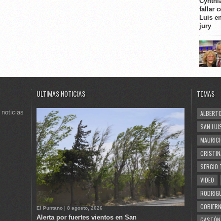
Cynthi
fallar 
Luis e
jury
ULTIMAS NOTICIAS
TEMAS
 noticias
ALBERTO
SAN LUI
MAURICI
CRISTIN
SERGIO 
VIDEO
RODRIGU
GOBIERN
El Puntano | 8 agosto, 2026
Alerta por fuertes vientos en San
GASTÓN