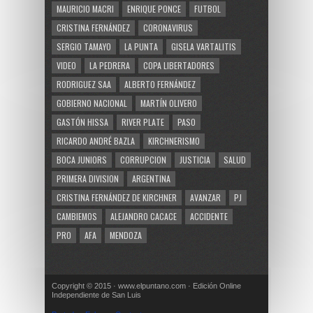
MAURICIO MACRI
ENRIQUE PONCE
FUTBOL
CRISTINA FERNÁNDEZ
CORONAVIRUS
SERGIO TAMAYO
LA PUNTA
GISELA VARTALITIS
VIDEO
LA PEDRERA
COPA LIBERTADORES
RODRIGUEZ SAA
ALBERTO FERNÁNDEZ
GOBIERNO NACIONAL
MARTÍN OLIVERO
GASTÓN HISSA
RIVER PLATE
PASO
RICARDO ANDRÉ BAZLA
KIRCHNERISMO
BOCA JUNIORS
CORRUPCION
JUSTICIA
SALUD
PRIMERA DIVISION
ARGENTINA
CRISTINA FERNÁNDEZ DE KIRCHNER
AVANZAR
PJ
CAMBIEMOS
ALEJANDRO CACACE
ACCIDENTE
PRO
AFA
MENDOZA
Copyright © 2015 · www.elpuntano.com · Edición Online
Independiente de San Luis