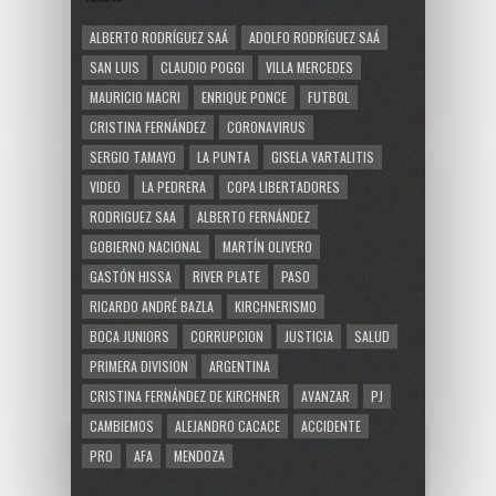
ALBERTO RODRÍGUEZ SAÁ
ADOLFO RODRÍGUEZ SAÁ
SAN LUIS
CLAUDIO POGGI
VILLA MERCEDES
MAURICIO MACRI
ENRIQUE PONCE
FUTBOL
CRISTINA FERNÁNDEZ
CORONAVIRUS
SERGIO TAMAYO
LA PUNTA
GISELA VARTALITIS
VIDEO
LA PEDRERA
COPA LIBERTADORES
RODRIGUEZ SAA
ALBERTO FERNÁNDEZ
GOBIERNO NACIONAL
MARTÍN OLIVERO
GASTÓN HISSA
RIVER PLATE
PASO
RICARDO ANDRÉ BAZLA
KIRCHNERISMO
BOCA JUNIORS
CORRUPCION
JUSTICIA
SALUD
PRIMERA DIVISION
ARGENTINA
CRISTINA FERNÁNDEZ DE KIRCHNER
AVANZAR
PJ
CAMBIEMOS
ALEJANDRO CACACE
ACCIDENTE
PRO
AFA
MENDOZA