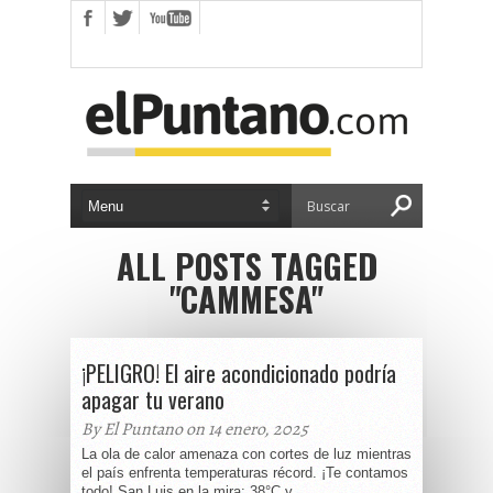
ALL POSTS TAGGED
"CAMMESA"
¡PELIGRO! El aire acondicionado podría
apagar tu verano
By El Puntano on 14 enero, 2025
La ola de calor amenaza con cortes de luz mientras
el país enfrenta temperaturas récord. ¡Te contamos
todo! San Luis en la mira: 38°C y...