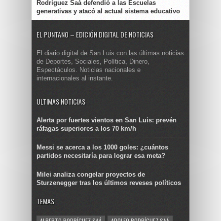
Rodríguez Saá defendió a las Escuelas
generativas y atacó al actual sistema educativo
EL PUNTANO – EDICIÓN DIGITAL DE NOTICIAS
El diario digital de San Luis con las últimas noticias
de Deportes, Sociales, Política, Dinero,
Espectáculos. Noticias nacionales e
internacionales al instante.
ULTIMAS NOTICIAS
Alerta por fuertes vientos en San Luis: prevén
ráfagas superiores a los 70 km/h
Messi se acerca a los 1000 goles: ¿cuántos
partidos necesitaría para lograr esa meta?
Milei analiza congelar proyectos de
Sturzenegger tras los últimos reveses políticos
TEMAS
ALBERTO RODRÍGUEZ SAÁ
ADOLFO RODRÍGUEZ SAÁ