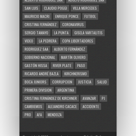
SAN LUIS
CLAUDIO POGGI
VILLA MERCEDES
MAURICIO MACRI
ENRIQUE PONCE
FUTBOL
CRISTINA FERNÁNDEZ
CORONAVIRUS
SERGIO TAMAYO
LA PUNTA
GISELA VARTALITIS
VIDEO
LA PEDRERA
COPA LIBERTADORES
RODRIGUEZ SAA
ALBERTO FERNÁNDEZ
GOBIERNO NACIONAL
MARTÍN OLIVERO
GASTÓN HISSA
RIVER PLATE
PASO
RICARDO ANDRÉ BAZLA
KIRCHNERISMO
BOCA JUNIORS
CORRUPCION
JUSTICIA
SALUD
PRIMERA DIVISION
ARGENTINA
CRISTINA FERNÁNDEZ DE KIRCHNER
AVANZAR
PJ
CAMBIEMOS
ALEJANDRO CACACE
ACCIDENTE
PRO
AFA
MENDOZA