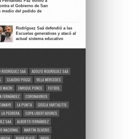
a Fernández Paz volvió a
contra el Gobierno de San
n medio del pedido de
Rodríguez Saá defendió a las
Escuelas generativas y atacó al
actual sistema educativo
 RODRÍGUEZ SAÁ
ADOLFO RODRÍGUEZ SAÁ
S
CLAUDIO POGGI
VILLA MERCEDES
O MACRI
ENRIQUE PONCE
FUTBOL
A FERNÁNDEZ
CORONAVIRUS
TAMAYO
LA PUNTA
GISELA VARTALITIS
LA PEDRERA
COPA LIBERTADORES
EZ SAA
ALBERTO FERNÁNDEZ
O NACIONAL
MARTÍN OLIVERO
 HISSA
RIVER PLATE
PASO