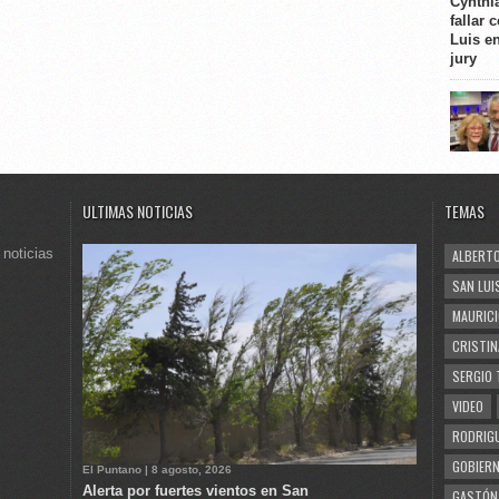
Cynthi
fallar 
Luis e
jury
ULTIMAS NOTICIAS
TEMAS
 noticias
ALBERTO
SAN LUI
MAURICI
CRISTIN
SERGIO 
VIDEO
RODRIGU
GOBIERN
El Puntano | 8 agosto, 2026
Alerta por fuertes vientos en San
GASTÓN