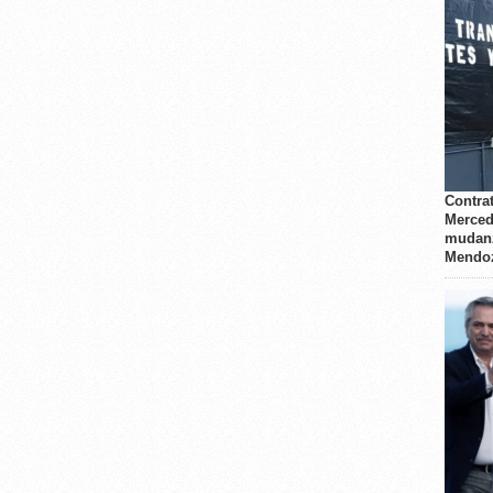
Contrat
Merced
mudanz
Mendo