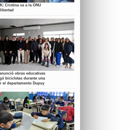
K: Cristina va a la ONU
libertad
anunció obras educativas
gó bicicletas durante una
or el departamento Dupuy