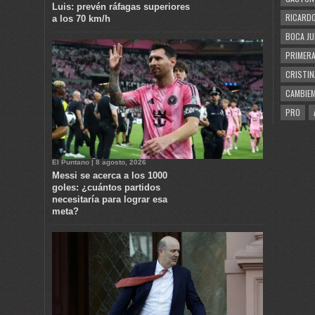
Luis: prevén ráfagas superiores
RICARDO
a los 70 km/h
BOCA JU
PRIMERA
CRISTIN
CAMBIE
PRO
El Puntano | 8 agosto, 2026
Messi se acerca a los 1000
goles: ¿cuántos partidos
necesitaría para lograr esa
meta?