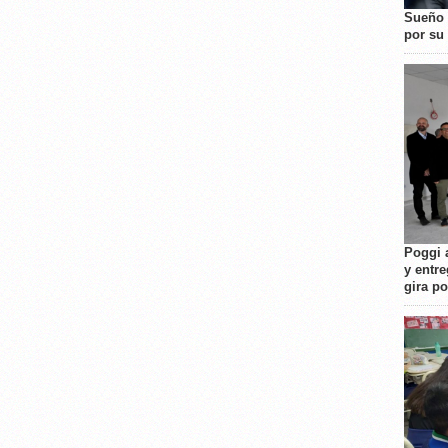
Sueño 
por su 
Poggi 
y entre
gira p