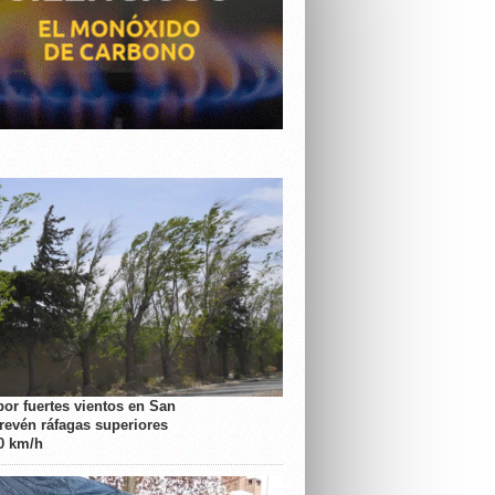
por fuertes vientos en San
prevén ráfagas superiores
70 km/h