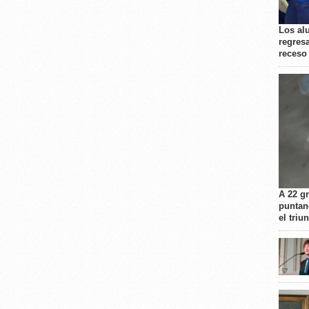
Los al
regresa
receso
A 22 g
puntan
el triu