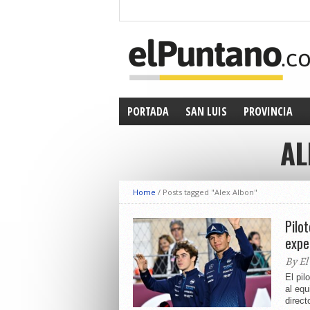
PORTADA
SAN LUIS
PROVINCIA
AL
Home
/
Posts tagged "Alex Albon"
Pilo
expe
By El
El pil
al equ
directo