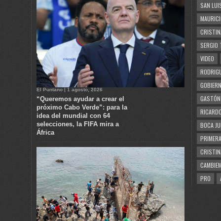
SAN LUI
MAURICI
CRISTIN
SERGIO 
VIDEO
RODRIGU
GOBIERN
El Puntano | 1 agosto, 2026
GASTÓN
“Queremos ayudar a crear el
próximo Cabo Verde”: para la
RICARDO
idea del mundial con 64
selecciones, la FIFA mira a
BOCA JU
África
PRIMERA
CRISTIN
CAMBIE
PRO