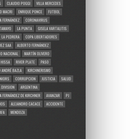
S
CLAUDIO POGGI
VILLA MERCEDES
O MACRI
ENRIQUE PONCE
FUTBOL
A FERNÁNDEZ
CORONAVIRUS
TAMAYO
LA PUNTA
GISELA VARTALITIS
LA PEDRERA
COPA LIBERTADORES
EZ SAA
ALBERTO FERNÁNDEZ
O NACIONAL
MARTÍN OLIVERO
 HISSA
RIVER PLATE
PASO
 ANDRÉ BAZLA
KIRCHNERISMO
NIORS
CORRUPCION
JUSTICIA
SALUD
 DIVISION
ARGENTINA
A FERNÁNDEZ DE KIRCHNER
AVANZAR
PJ
MOS
ALEJANDRO CACACE
ACCIDENTE
AFA
MENDOZA