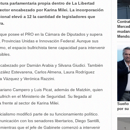
ctura parlamentaria propia dentro de La Libertad
ector encabezado por Karina Milei. La incorporación
onal elevó a 12 la cantidad de legisladores que
Contrat
ra.
Merced
mudanz
al que posee el PRO en la Cámara de Diputados y supera
Mendo
l, Provincias Unidas e Innovación Federal. Aunque sus
smo, el espacio bullrichista tiene capacidad para intervenir
ibles.
encabezado por Damián Arabia y Silvana Giudici. También
nzález Estevarena, Carlos Almena, Laura Rodríguez
a Vázquez y Verónica Razzini.
ariano Campero y Luis Picat, además de Matzkin, quien
llrich en el Ministerio de Seguridad. Su llegada al
frente al sector de Karina Milei.
Sueño 
por su 
icialismo modificó parte de su funcionamiento político.
nicación con los senadores libertarios, Diego Santilli,
mientras que el jefe de Gabinete comenzó a intervenir