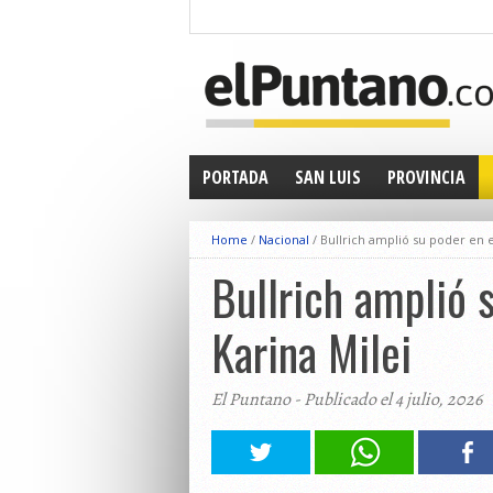
PORTADA
SAN LUIS
PROVINCIA
Home
/
Nacional
/
Bullrich amplió su poder en e
Bullrich amplió 
Karina Milei
El Puntano - Publicado el 4 julio, 2026