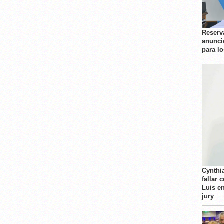
Reserva
anunci
para l
Cynthi
fallar 
Luis e
jury