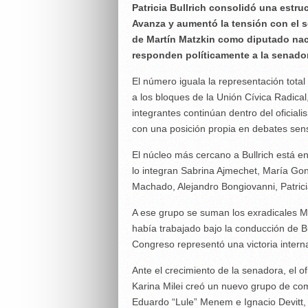
Patricia Bullrich consolidó una estru
Avanza y aumentó la tensión con el s
de Martín Matzkin como diputado naci
responden políticamente a la senado
El número iguala la representación tot
a los bloques de la Unión Cívica Radica
integrantes continúan dentro del oficiali
con una posición propia en debates sens
El núcleo más cercano a Bullrich está 
lo integran Sabrina Ajmechet, María Go
Machado, Alejandro Bongiovanni, Patrici
A ese grupo se suman los exradicales M
había trabajado bajo la conducción de Bu
Congreso representó una victoria interna 
Ante el crecimiento de la senadora, el of
Karina Milei creó un nuevo grupo de comu
Eduardo “Lule” Menem e Ignacio Devitt, 