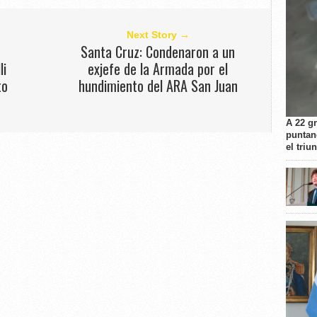
Next Story →
Santa Cruz: Condenaron a un
li
exjefe de la Armada por el
to
hundimiento del ARA San Juan
A 22 g
puntan
el triu