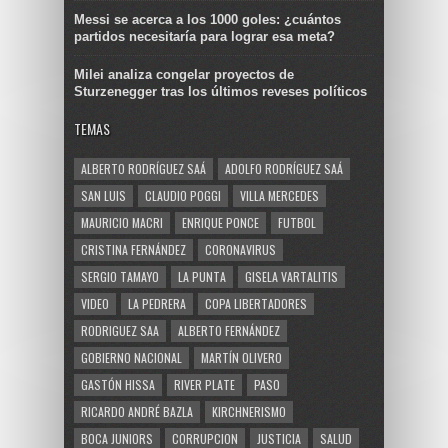
Messi se acerca a los 1000 goles: ¿cuántos
partidos necesitaría para lograr esa meta?
Milei analiza congelar proyectos de
Sturzenegger tras los últimos reveses políticos
TEMAS
ALBERTO RODRÍGUEZ SAÁ
ADOLFO RODRÍGUEZ SAÁ
SAN LUIS
CLAUDIO POGGI
VILLA MERCEDES
MAURICIO MACRI
ENRIQUE PONCE
FUTBOL
CRISTINA FERNÁNDEZ
CORONAVIRUS
SERGIO TAMAYO
LA PUNTA
GISELA VARTALITIS
VIDEO
LA PEDRERA
COPA LIBERTADORES
RODRIGUEZ SAA
ALBERTO FERNÁNDEZ
GOBIERNO NACIONAL
MARTÍN OLIVERO
GASTÓN HISSA
RIVER PLATE
PASO
RICARDO ANDRÉ BAZLA
KIRCHNERISMO
BOCA JUNIORS
CORRUPCION
JUSTICIA
SALUD