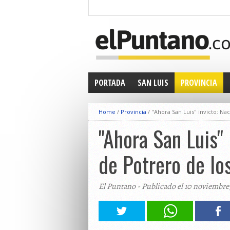
PORTADA
SAN LUIS
PROVINCIA
Home
/
Provincia
/
"Ahora San Luis" invicto: N
"Ahora San Luis"
de Potrero de lo
El Puntano - Publicado el 10 noviembre