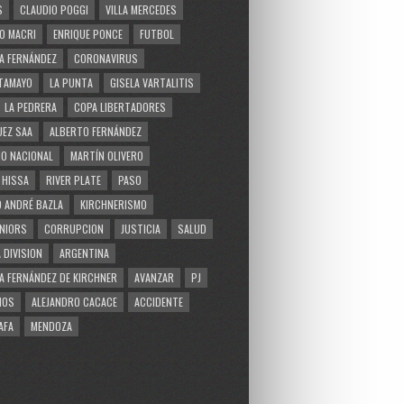
S
CLAUDIO POGGI
VILLA MERCEDES
O MACRI
ENRIQUE PONCE
FUTBOL
A FERNÁNDEZ
CORONAVIRUS
TAMAYO
LA PUNTA
GISELA VARTALITIS
LA PEDRERA
COPA LIBERTADORES
EZ SAA
ALBERTO FERNÁNDEZ
O NACIONAL
MARTÍN OLIVERO
 HISSA
RIVER PLATE
PASO
 ANDRÉ BAZLA
KIRCHNERISMO
NIORS
CORRUPCION
JUSTICIA
SALUD
 DIVISION
ARGENTINA
A FERNÁNDEZ DE KIRCHNER
AVANZAR
PJ
MOS
ALEJANDRO CACACE
ACCIDENTE
AFA
MENDOZA