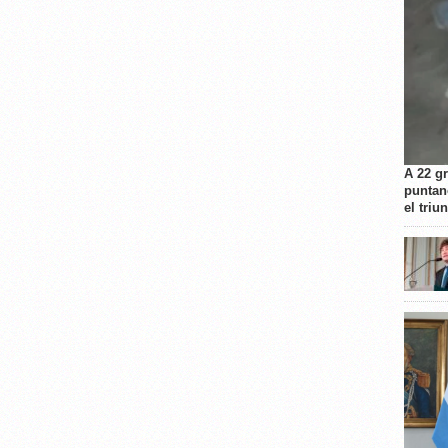
A 22 g
puntan
el triu