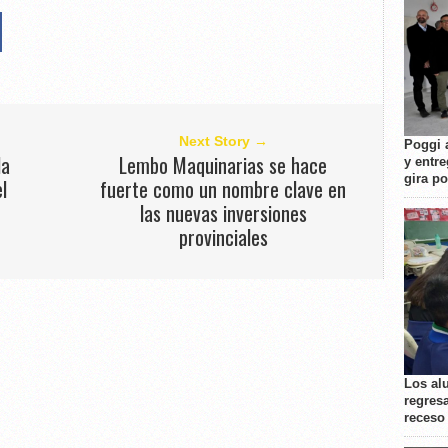
Next Story →
Poggi 
la
Lembo Maquinarias se hace
y entre
gira p
l
fuerte como un nombre clave en
las nuevas inversiones
provinciales
Los al
regresa
receso