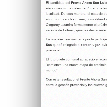
El candidato del
Frente Ahora San Lui
elecciones municipales de Potrero de los
localidad. De esta manera, el espacio po
año
invicto en las urnas
, consolidando 
Olagaray asumirá formalmente el próxim
vecinos de Potrero, quienes destacaron
En una elección marcada por la participa
Saá
quedó relegado al
tercer lugar
, ev
provincial.
El futuro jefe comunal agradeció el ac
“comienza una nueva etapa de crecimient
mundo”.
Con este resultado, el Frente Ahora San L
entre la gestión provincial y los nuevos 