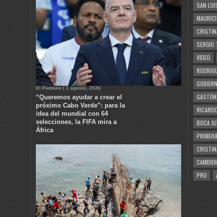
SAN LUI
MAURICI
CRISTIN
SERGIO 
VIDEO
RODRIGU
GOBIERN
El Puntano | 1 agosto, 2026
GASTÓN
“Queremos ayudar a crear el
próximo Cabo Verde”: para la
RICARDO
idea del mundial con 64
selecciones, la FIFA mira a
BOCA JU
África
PRIMERA
CRISTIN
CAMBIE
PRO