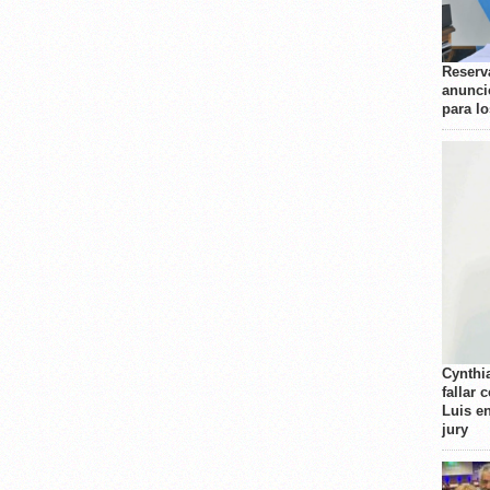
Reserva
anunci
para l
Cynthi
fallar 
Luis e
jury