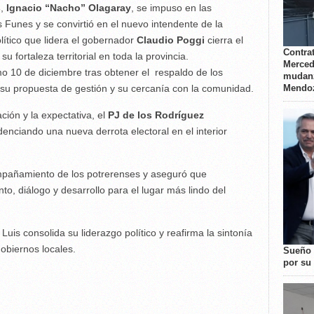
s
,
Ignacio “Nacho” Olagaray
, se impuso en las
 Funes y se convirtió en el nuevo intendente de la
lítico que lidera el gobernador
Claudio Poggi
cierra el
Contrat
su fortaleza territorial en toda la provincia.
Merced
o 10 de diciembre tras obtener el respaldo de los
mudanz
Mendo
 su propuesta de gestión y su cercanía con la comunidad.
ción y la expectativa, el
PJ de los Rodríguez
idenciando una nueva derrota electoral en el interior
ompañamiento de los potrerenses y aseguró que
o, diálogo y desarrollo para el lugar más lindo del
uis consolida su liderazgo político y reafirma la sintonía
gobiernos locales.
Sueño 
por su 