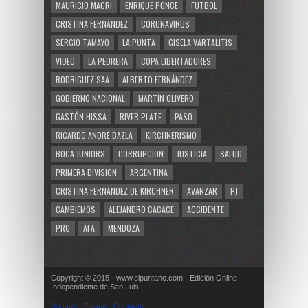
MAURICIO MACRI
ENRIQUE PONCE
FUTBOL
CRISTINA FERNÁNDEZ
CORONAVIRUS
SERGIO TAMAYO
LA PUNTA
GISELA VARTALITIS
VIDEO
LA PEDRERA
COPA LIBERTADORES
RODRIGUEZ SAA
ALBERTO FERNÁNDEZ
GOBIERNO NACIONAL
MARTÍN OLIVERO
GASTÓN HISSA
RIVER PLATE
PASO
RICARDO ANDRÉ BAZLA
KIRCHNERISMO
BOCA JUNIORS
CORRUPCION
JUSTICIA
SALUD
PRIMERA DIVISION
ARGENTINA
CRISTINA FERNÁNDEZ DE KIRCHNER
AVANZAR
PJ
CAMBIEMOS
ALEJANDRO CACACE
ACCIDENTE
PRO
AFA
MENDOZA
Copyright © 2015 · www.elpuntano.com · Edición Online
Independiente de San Luis
Portada
Enlace
Contacto