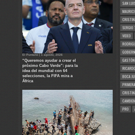
SAN LUI
MAURICI
CRISTIN
SERGIO 
VIDEO
RODRIGU
GOBIERN
El Puntano | 1 agosto, 2026
GASTÓN
“Queremos ayudar a crear el
próximo Cabo Verde”: para la
RICARDO
idea del mundial con 64
selecciones, la FIFA mira a
BOCA JU
África
PRIMERA
CRISTIN
CAMBIE
PRO