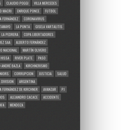
S
CLAUDIO POGGI
VILLA MERCEDES
O MACRI
ENRIQUE PONCE
FUTBOL
A FERNÁNDEZ
CORONAVIRUS
TAMAYO
LA PUNTA
GISELA VARTALITIS
LA PEDRERA
COPA LIBERTADORES
EZ SAA
ALBERTO FERNÁNDEZ
O NACIONAL
MARTÍN OLIVERO
 HISSA
RIVER PLATE
PASO
 ANDRÉ BAZLA
KIRCHNERISMO
NIORS
CORRUPCION
JUSTICIA
SALUD
 DIVISION
ARGENTINA
A FERNÁNDEZ DE KIRCHNER
AVANZAR
PJ
MOS
ALEJANDRO CACACE
ACCIDENTE
AFA
MENDOZA