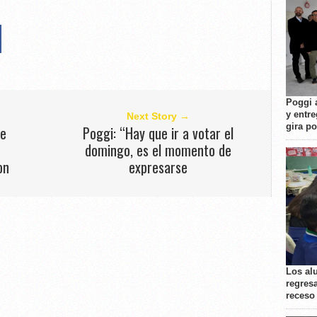
Poggi 
y entre
Next Story →
gira p
ce
Poggi: “Hay que ir a votar el
domingo, es el momento de
on
expresarse
Los al
regresa
receso