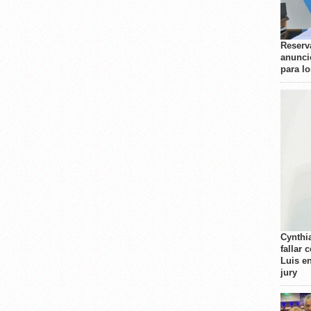
Reserva
anunci
para l
Cynthi
fallar 
Luis e
jury