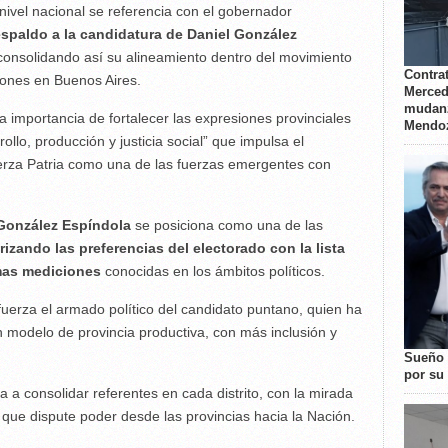
 nivel nacional se referencia con el gobernador
espaldo a la candidatura de Daniel González
 consolidando así su alineamiento dentro del movimiento
Contrat
ciones en Buenos Aires.
Merced
mudanz
la importancia de fortalecer las expresiones provinciales
Mendo
llo, producción y justicia social” que impulsa el
rza Patria como una de las fuerzas emergentes con
González Espíndola
se posiciona como una de las
rizando las preferencias del electorado con la lista
mas mediciones
conocidas en los ámbitos políticos.
uerza el armado político del candidato puntano, quien ha
un modelo de provincia productiva, con más inclusión y
Sueño 
por su 
a a consolidar referentes en cada distrito, con la mirada
 que dispute poder desde las provincias hacia la Nación.