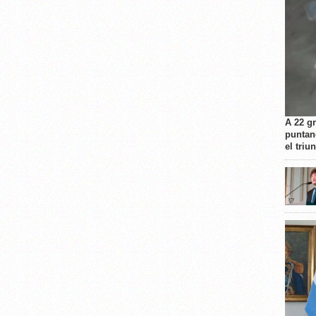
A 22 g
puntan
el triu