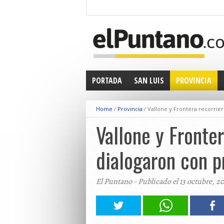
PORTADA
SAN LUIS
PROVINCIA
Home
/
Provincia
/
Vallone y Frontera recorrier
Vallone y Fronter
dialogaron con p
El Puntano - Publicado el 13 octubre, 2