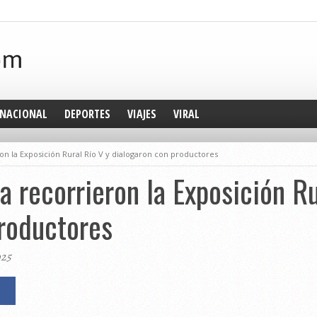
NACIONAL
DEPORTES
VIAJES
VIRAL
on la Exposición Rural Río V y dialogaron con productores
a recorrieron la Exposición Ru
roductores
025