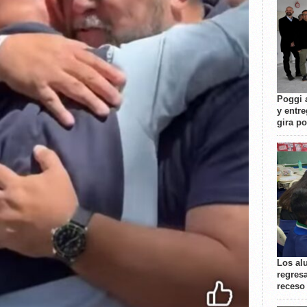
Poggi 
y entre
gira p
Los al
regresa
receso