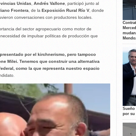
ovincias Unidas
,
Andrés Vallone
, participó junto al
liano Frontera
, de la
Exposición Rural Río V
, donde
tuvieron conversaciones con productores locales.
Contrat
Merced
mportancia del sector agropecuario como motor de
mudanz
a necesidad de impulsar políticas de producción que
Mendo
epresentado por el kirchnerismo, pero tampoco
ne Milei. Tenemos que construir una alternativa
 federal, como la que representa nuestro espacio
ndidato.
Sueño 
por su 