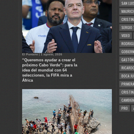
SAN LUI
MAURICI
CRISTIN
SERGIO 
VIDEO
RODRIGU
GOBIERN
El Puntano | 1 agosto, 2026
GASTÓN
“Queremos ayudar a crear el
próximo Cabo Verde”: para la
RICARDO
idea del mundial con 64
selecciones, la FIFA mira a
BOCA JU
África
PRIMERA
CRISTIN
CAMBIE
PRO