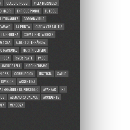
S
CLAUDIO POGGI
VILLA MERCEDES
O MACRI
ENRIQUE PONCE
FUTBOL
A FERNÁNDEZ
CORONAVIRUS
TAMAYO
LA PUNTA
GISELA VARTALITIS
LA PEDRERA
COPA LIBERTADORES
EZ SAA
ALBERTO FERNÁNDEZ
O NACIONAL
MARTÍN OLIVERO
 HISSA
RIVER PLATE
PASO
 ANDRÉ BAZLA
KIRCHNERISMO
NIORS
CORRUPCION
JUSTICIA
SALUD
 DIVISION
ARGENTINA
A FERNÁNDEZ DE KIRCHNER
AVANZAR
PJ
MOS
ALEJANDRO CACACE
ACCIDENTE
AFA
MENDOZA