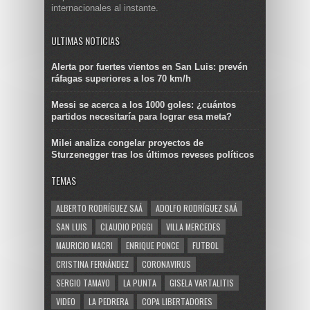
internacionales al instante.
ULTIMAS NOTICIAS
Alerta por fuertes vientos en San Luis: prevén
ráfagas superiores a los 70 km/h
Messi se acerca a los 1000 goles: ¿cuántos
partidos necesitaría para lograr esa meta?
Milei analiza congelar proyectos de
Sturzenegger tras los últimos reveses políticos
TEMAS
ALBERTO RODRÍGUEZ SAÁ
ADOLFO RODRÍGUEZ SAÁ
SAN LUIS
CLAUDIO POGGI
VILLA MERCEDES
MAURICIO MACRI
ENRIQUE PONCE
FUTBOL
CRISTINA FERNÁNDEZ
CORONAVIRUS
SERGIO TAMAYO
LA PUNTA
GISELA VARTALITIS
VIDEO
LA PEDRERA
COPA LIBERTADORES