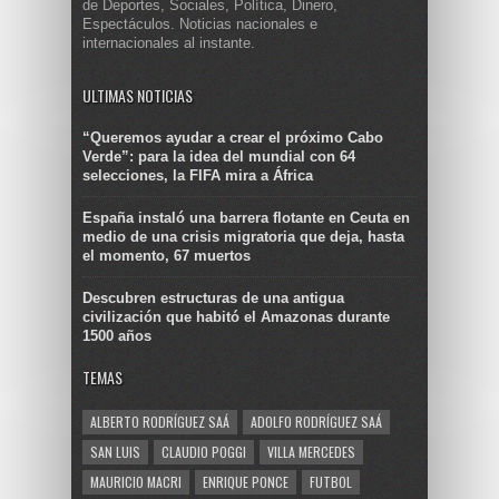
de Deportes, Sociales, Política, Dinero,
Espectáculos. Noticias nacionales e
internacionales al instante.
ULTIMAS NOTICIAS
“Queremos ayudar a crear el próximo Cabo
Verde”: para la idea del mundial con 64
selecciones, la FIFA mira a África
España instaló una barrera flotante en Ceuta en
medio de una crisis migratoria que deja, hasta
el momento, 67 muertos
Descubren estructuras de una antigua
civilización que habitó el Amazonas durante
1500 años
TEMAS
ALBERTO RODRÍGUEZ SAÁ
ADOLFO RODRÍGUEZ SAÁ
SAN LUIS
CLAUDIO POGGI
VILLA MERCEDES
MAURICIO MACRI
ENRIQUE PONCE
FUTBOL