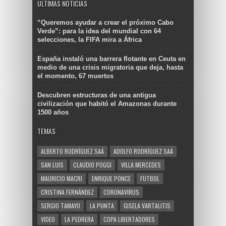
ULTIMAS NOTICIAS
“Queremos ayudar a crear el próximo Cabo
Verde”: para la idea del mundial con 64
selecciones, la FIFA mira a África
España instaló una barrera flotante en Ceuta en
medio de una crisis migratoria que deja, hasta
el momento, 67 muertos
Descubren estructuras de una antigua
civilización que habitó el Amazonas durante
1500 años
TEMAS
ALBERTO RODRÍGUEZ SAÁ
ADOLFO RODRÍGUEZ SAÁ
SAN LUIS
CLAUDIO POGGI
VILLA MERCEDES
MAURICIO MACRI
ENRIQUE PONCE
FUTBOL
CRISTINA FERNÁNDEZ
CORONAVIRUS
SERGIO TAMAYO
LA PUNTA
GISELA VARTALITIS
VIDEO
LA PEDRERA
COPA LIBERTADORES