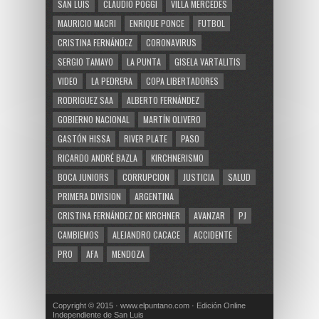
SAN LUIS
CLAUDIO POGGI
VILLA MERCEDES
MAURICIO MACRI
ENRIQUE PONCE
FUTBOL
CRISTINA FERNÁNDEZ
CORONAVIRUS
SERGIO TAMAYO
LA PUNTA
GISELA VARTALITIS
VIDEO
LA PEDRERA
COPA LIBERTADORES
RODRIGUEZ SAA
ALBERTO FERNÁNDEZ
GOBIERNO NACIONAL
MARTÍN OLIVERO
GASTÓN HISSA
RIVER PLATE
PASO
RICARDO ANDRÉ BAZLA
KIRCHNERISMO
BOCA JUNIORS
CORRUPCION
JUSTICIA
SALUD
PRIMERA DIVISION
ARGENTINA
CRISTINA FERNÁNDEZ DE KIRCHNER
AVANZAR
PJ
CAMBIEMOS
ALEJANDRO CACACE
ACCIDENTE
PRO
AFA
MENDOZA
Copyright © 2015 · www.elpuntano.com · Edición Online
Independiente de San Luis