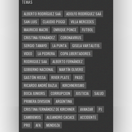
TEMAS
ALBERTO RODRÍGUEZ SAÁ
ADOLFO RODRÍGUEZ SAÁ
SAN LUIS
CLAUDIO POGGI
VILLA MERCEDES
MAURICIO MACRI
ENRIQUE PONCE
FUTBOL
CRISTINA FERNÁNDEZ
CORONAVIRUS
SERGIO TAMAYO
LA PUNTA
GISELA VARTALITIS
VIDEO
LA PEDRERA
COPA LIBERTADORES
RODRIGUEZ SAA
ALBERTO FERNÁNDEZ
GOBIERNO NACIONAL
MARTÍN OLIVERO
GASTÓN HISSA
RIVER PLATE
PASO
RICARDO ANDRÉ BAZLA
KIRCHNERISMO
BOCA JUNIORS
CORRUPCION
JUSTICIA
SALUD
PRIMERA DIVISION
ARGENTINA
CRISTINA FERNÁNDEZ DE KIRCHNER
AVANZAR
PJ
CAMBIEMOS
ALEJANDRO CACACE
ACCIDENTE
PRO
AFA
MENDOZA