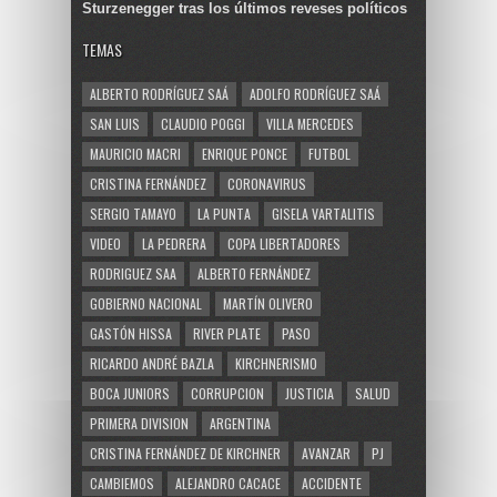
Sturzenegger tras los últimos reveses políticos
TEMAS
ALBERTO RODRÍGUEZ SAÁ
ADOLFO RODRÍGUEZ SAÁ
SAN LUIS
CLAUDIO POGGI
VILLA MERCEDES
MAURICIO MACRI
ENRIQUE PONCE
FUTBOL
CRISTINA FERNÁNDEZ
CORONAVIRUS
SERGIO TAMAYO
LA PUNTA
GISELA VARTALITIS
VIDEO
LA PEDRERA
COPA LIBERTADORES
RODRIGUEZ SAA
ALBERTO FERNÁNDEZ
GOBIERNO NACIONAL
MARTÍN OLIVERO
GASTÓN HISSA
RIVER PLATE
PASO
RICARDO ANDRÉ BAZLA
KIRCHNERISMO
BOCA JUNIORS
CORRUPCION
JUSTICIA
SALUD
PRIMERA DIVISION
ARGENTINA
CRISTINA FERNÁNDEZ DE KIRCHNER
AVANZAR
PJ
CAMBIEMOS
ALEJANDRO CACACE
ACCIDENTE