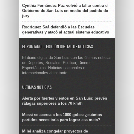
Cynthia Fernández Paz volvió a fallar contra el
Gobierno de San Luis en medio del pedido de
jury
Rodríguez Saá defendió a las Escuelas
generativas y atacó al actual sistema educativo
EL PUNTANO – EDICIÓN DIGITAL DE NOTICIAS
El diario digital de San Luis con las últimas noticias
de Deportes, Sociales, Política, Dinero,
Espectáculos. Noticias nacionales e
internacionales al instante.
ULTIMAS NOTICIAS
Alerta por fuertes vientos en San Luis: prevén
ráfagas superiores a los 70 km/h
Messi se acerca a los 1000 goles: ¿cuántos
partidos necesitaría para lograr esa meta?
Milei analiza congelar proyectos de