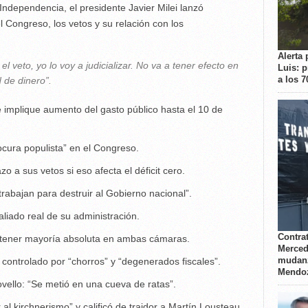
 Independencia, el presidente Javier Milei lanzó
 Congreso, los vetos y su relación con los
Alerta 
veto, yo lo voy a judicializar. No va a tener efecto en
Luis: 
a los 
d de dinero”.
e implique aumento del gasto público hasta el 10 de
ocura populista” en el Congreso.
azo a sus vetos si eso afecta el déficit cero.
trabajan para destruir al Gobierno nacional”.
aliado real de su administración.
Contrat
an tener mayoría absoluta en ambas cámaras.
Merced
mudanz
controlado por “chorros” y “degenerados fiscales”.
Mendo
vello: “Se metió en una cueva de ratas”.
al kirchnerismo” y calificó de traidor a Martín Lousteau.