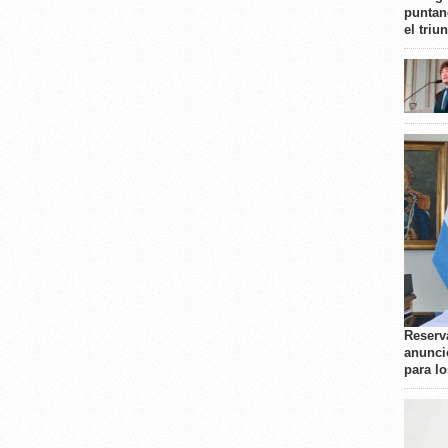
puntan
el triu
Reserva
anunci
para l