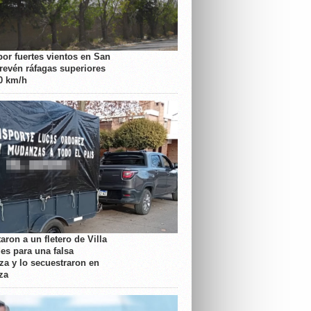
por fuertes vientos en San
prevén ráfagas superiores
70 km/h
aron a un fletero de Villa
es para una falsa
a y lo secuestraron en
za