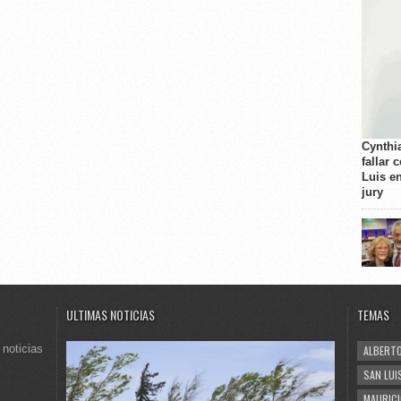
Cynthi
fallar 
Luis e
jury
ULTIMAS NOTICIAS
TEMAS
 noticias
ALBERTO
SAN LUI
MAURICI