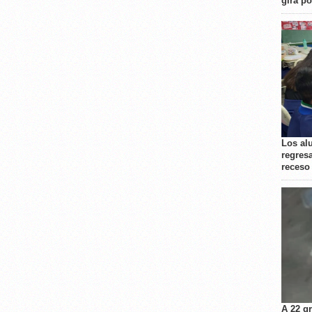
gira p
Los al
regresa
receso
A 22 g