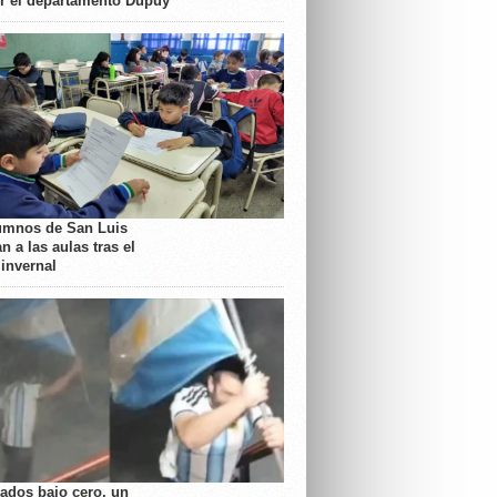
or el departamento Dupuy
umnos de San Luis
n a las aulas tras el
 invernal
rados bajo cero, un