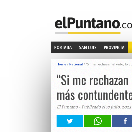
PORTADA
SAN LUIS
PROVINCIA
Home
/
Nacional
/
“Si me rechazan el veto, lo vo
“Si me rechazan e
más contundentes
El Puntano - Publicado el 10 julio, 2025