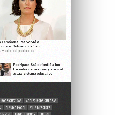
a Fernández Paz volvió a
contra el Gobierno de San
n medio del pedido de
Rodríguez Saá defendió a las
Escuelas generativas y atacó al
actual sistema educativo
 RODRÍGUEZ SAÁ
ADOLFO RODRÍGUEZ SAÁ
S
CLAUDIO POGGI
VILLA MERCEDES
O MACRI
ENRIQUE PONCE
FUTBOL