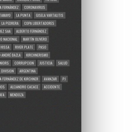
A FERNÁNDEZ
CORONAVIRUS
TAMAYO
LA PUNTA
GISELA VARTALITIS
LA PEDRERA
COPA LIBERTADORES
EZ SAA
ALBERTO FERNÁNDEZ
O NACIONAL
MARTÍN OLIVERO
 HISSA
RIVER PLATE
PASO
 ANDRÉ BAZLA
KIRCHNERISMO
NIORS
CORRUPCION
JUSTICIA
SALUD
 DIVISION
ARGENTINA
A FERNÁNDEZ DE KIRCHNER
AVANZAR
PJ
MOS
ALEJANDRO CACACE
ACCIDENTE
AFA
MENDOZA