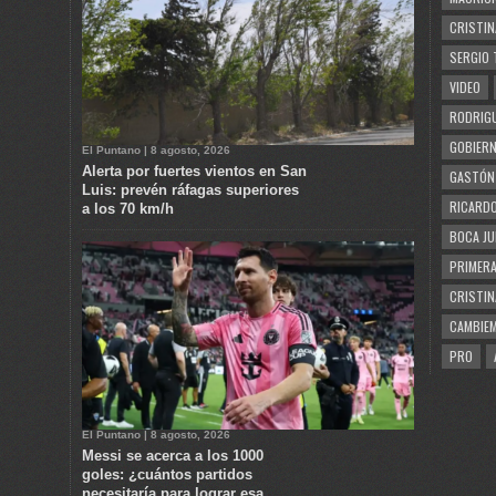
CRISTIN
SERGIO 
VIDEO
RODRIGU
GOBIERN
El Puntano | 8 agosto, 2026
Alerta por fuertes vientos en San
GASTÓN
Luis: prevén ráfagas superiores
RICARDO
a los 70 km/h
BOCA JU
PRIMERA
CRISTIN
CAMBIE
PRO
El Puntano | 8 agosto, 2026
Messi se acerca a los 1000
goles: ¿cuántos partidos
necesitaría para lograr esa