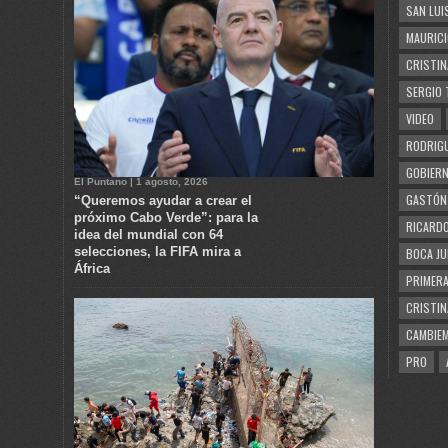
SAN LUI
MAURICI
CRISTIN
SERGIO 
VIDEO
RODRIGU
GOBIERN
El Puntano | 1 agosto, 2026
GASTÓN
“Queremos ayudar a crear el
próximo Cabo Verde”: para la
RICARDO
idea del mundial con 64
selecciones, la FIFA mira a
BOCA JU
África
PRIMERA
CRISTIN
CAMBIE
PRO