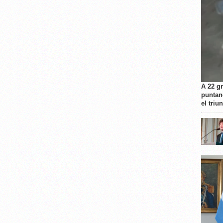
A 22 g
puntan
el triu