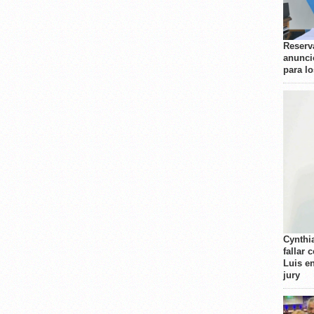
Reserva
anunci
para l
Cynthi
fallar 
Luis e
jury