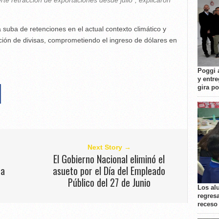
rte retracción de exportaciones desde julio", explicaron
 suba de retenciones en el actual contexto climático y
ción de divisas, comprometiendo el ingreso de dólares en
Poggi 
y entre
gira p
Next Story →
a
El Gobierno Nacional eliminó el
ra
asueto por el Día del Empleado
Público del 27 de Junio
Los al
regresa
receso