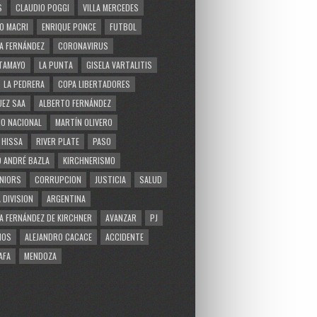
S
CLAUDIO POGGI
VILLA MERCEDES
O MACRI
ENRIQUE PONCE
FUTBOL
A FERNÁNDEZ
CORONAVIRUS
TAMAYO
LA PUNTA
GISELA VARTALITIS
LA PEDRERA
COPA LIBERTADORES
EZ SAA
ALBERTO FERNÁNDEZ
O NACIONAL
MARTÍN OLIVERO
 HISSA
RIVER PLATE
PASO
 ANDRÉ BAZLA
KIRCHNERISMO
NIORS
CORRUPCION
JUSTICIA
SALUD
 DIVISION
ARGENTINA
A FERNÁNDEZ DE KIRCHNER
AVANZAR
PJ
MOS
ALEJANDRO CACACE
ACCIDENTE
AFA
MENDOZA