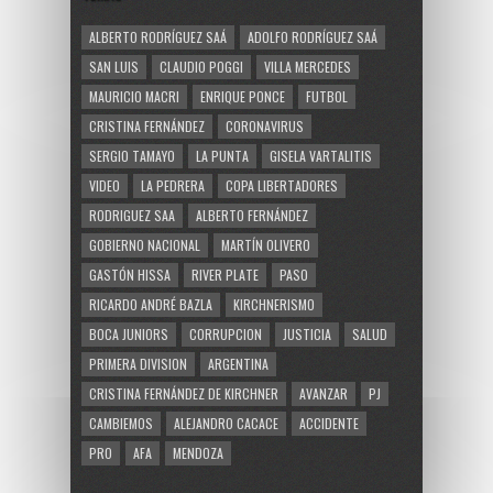
ALBERTO RODRÍGUEZ SAÁ
ADOLFO RODRÍGUEZ SAÁ
SAN LUIS
CLAUDIO POGGI
VILLA MERCEDES
MAURICIO MACRI
ENRIQUE PONCE
FUTBOL
CRISTINA FERNÁNDEZ
CORONAVIRUS
SERGIO TAMAYO
LA PUNTA
GISELA VARTALITIS
VIDEO
LA PEDRERA
COPA LIBERTADORES
RODRIGUEZ SAA
ALBERTO FERNÁNDEZ
GOBIERNO NACIONAL
MARTÍN OLIVERO
GASTÓN HISSA
RIVER PLATE
PASO
RICARDO ANDRÉ BAZLA
KIRCHNERISMO
BOCA JUNIORS
CORRUPCION
JUSTICIA
SALUD
PRIMERA DIVISION
ARGENTINA
CRISTINA FERNÁNDEZ DE KIRCHNER
AVANZAR
PJ
CAMBIEMOS
ALEJANDRO CACACE
ACCIDENTE
PRO
AFA
MENDOZA