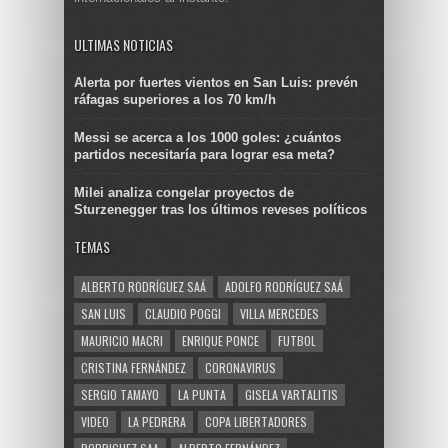
ULTIMAS NOTICIAS
Alerta por fuertes vientos en San Luis: prevén
ráfagas superiores a los 70 km/h
Messi se acerca a los 1000 goles: ¿cuántos
partidos necesitaría para lograr esa meta?
Milei analiza congelar proyectos de
Sturzenegger tras los últimos reveses políticos
TEMAS
ALBERTO RODRÍGUEZ SAÁ
ADOLFO RODRÍGUEZ SAÁ
SAN LUIS
CLAUDIO POGGI
VILLA MERCEDES
MAURICIO MACRI
ENRIQUE PONCE
FUTBOL
CRISTINA FERNÁNDEZ
CORONAVIRUS
SERGIO TAMAYO
LA PUNTA
GISELA VARTALITIS
VIDEO
LA PEDRERA
COPA LIBERTADORES