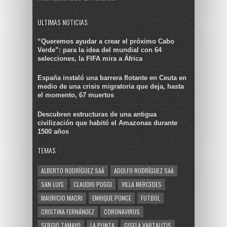
ULTIMAS NOTICIAS
“Queremos ayudar a crear el próximo Cabo
Verde”: para la idea del mundial con 64
selecciones, la FIFA mira a África
España instaló una barrera flotante en Ceuta en
medio de una crisis migratoria que deja, hasta
el momento, 67 muertos
Descubren estructuras de una antigua
civilización que habitó el Amazonas durante
1500 años
TEMAS
ALBERTO RODRÍGUEZ SAÁ
ADOLFO RODRÍGUEZ SAÁ
SAN LUIS
CLAUDIO POGGI
VILLA MERCEDES
MAURICIO MACRI
ENRIQUE PONCE
FUTBOL
CRISTINA FERNÁNDEZ
CORONAVIRUS
SERGIO TAMAYO
LA PUNTA
GISELA VARTALITIS