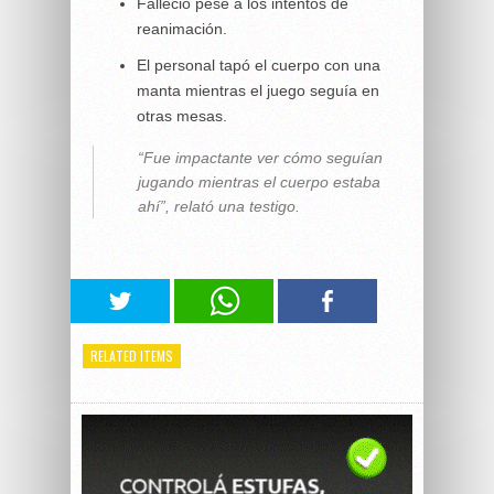
Falleció pese a los intentos de
reanimación.
El personal tapó el cuerpo con una
manta mientras el juego seguía en
otras mesas.
“Fue impactante ver cómo seguían
jugando mientras el cuerpo estaba
ahí”, relató una testigo.
RELATED ITEMS