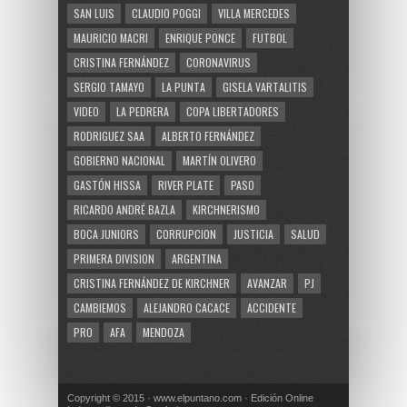
SAN LUIS
CLAUDIO POGGI
VILLA MERCEDES
MAURICIO MACRI
ENRIQUE PONCE
FUTBOL
CRISTINA FERNÁNDEZ
CORONAVIRUS
SERGIO TAMAYO
LA PUNTA
GISELA VARTALITIS
VIDEO
LA PEDRERA
COPA LIBERTADORES
RODRIGUEZ SAA
ALBERTO FERNÁNDEZ
GOBIERNO NACIONAL
MARTÍN OLIVERO
GASTÓN HISSA
RIVER PLATE
PASO
RICARDO ANDRÉ BAZLA
KIRCHNERISMO
BOCA JUNIORS
CORRUPCION
JUSTICIA
SALUD
PRIMERA DIVISION
ARGENTINA
CRISTINA FERNÁNDEZ DE KIRCHNER
AVANZAR
PJ
CAMBIEMOS
ALEJANDRO CACACE
ACCIDENTE
PRO
AFA
MENDOZA
Copyright © 2015 · www.elpuntano.com · Edición Online