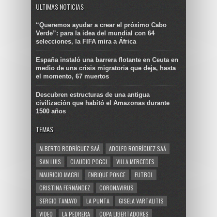
ULTIMAS NOTICIAS
“Queremos ayudar a crear el próximo Cabo
Verde”: para la idea del mundial con 64
selecciones, la FIFA mira a África
España instaló una barrera flotante en Ceuta en
medio de una crisis migratoria que deja, hasta
el momento, 67 muertos
Descubren estructuras de una antigua
civilización que habitó el Amazonas durante
1500 años
TEMAS
ALBERTO RODRÍGUEZ SAÁ
ADOLFO RODRÍGUEZ SAÁ
SAN LUIS
CLAUDIO POGGI
VILLA MERCEDES
MAURICIO MACRI
ENRIQUE PONCE
FUTBOL
CRISTINA FERNÁNDEZ
CORONAVIRUS
SERGIO TAMAYO
LA PUNTA
GISELA VARTALITIS
VIDEO
LA PEDRERA
COPA LIBERTADORES