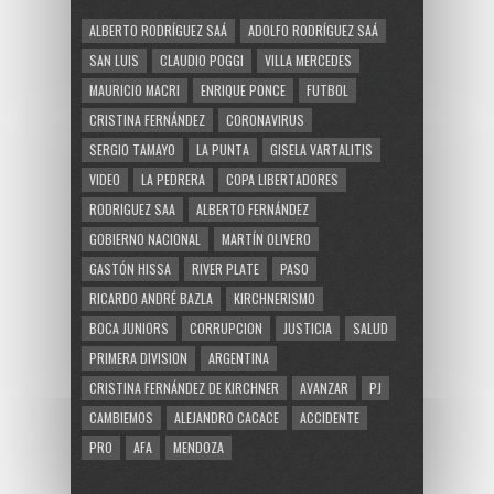
ALBERTO RODRÍGUEZ SAÁ
ADOLFO RODRÍGUEZ SAÁ
SAN LUIS
CLAUDIO POGGI
VILLA MERCEDES
MAURICIO MACRI
ENRIQUE PONCE
FUTBOL
CRISTINA FERNÁNDEZ
CORONAVIRUS
SERGIO TAMAYO
LA PUNTA
GISELA VARTALITIS
VIDEO
LA PEDRERA
COPA LIBERTADORES
RODRIGUEZ SAA
ALBERTO FERNÁNDEZ
GOBIERNO NACIONAL
MARTÍN OLIVERO
GASTÓN HISSA
RIVER PLATE
PASO
RICARDO ANDRÉ BAZLA
KIRCHNERISMO
BOCA JUNIORS
CORRUPCION
JUSTICIA
SALUD
PRIMERA DIVISION
ARGENTINA
CRISTINA FERNÁNDEZ DE KIRCHNER
AVANZAR
PJ
CAMBIEMOS
ALEJANDRO CACACE
ACCIDENTE
PRO
AFA
MENDOZA