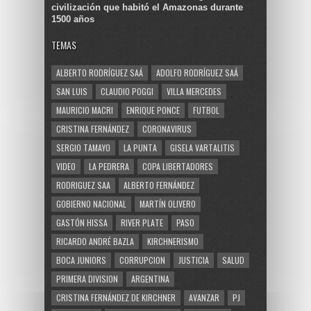
civilización que habitó el Amazonas durante
1500 años
TEMAS
ALBERTO RODRÍGUEZ SAÁ
ADOLFO RODRÍGUEZ SAÁ
SAN LUIS
CLAUDIO POGGI
VILLA MERCEDES
MAURICIO MACRI
ENRIQUE PONCE
FUTBOL
CRISTINA FERNÁNDEZ
CORONAVIRUS
SERGIO TAMAYO
LA PUNTA
GISELA VARTALITIS
VIDEO
LA PEDRERA
COPA LIBERTADORES
RODRIGUEZ SAA
ALBERTO FERNÁNDEZ
GOBIERNO NACIONAL
MARTÍN OLIVERO
GASTÓN HISSA
RIVER PLATE
PASO
RICARDO ANDRÉ BAZLA
KIRCHNERISMO
BOCA JUNIORS
CORRUPCION
JUSTICIA
SALUD
PRIMERA DIVISION
ARGENTINA
CRISTINA FERNÁNDEZ DE KIRCHNER
AVANZAR
PJ