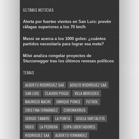
ULTIMAS NOTICIAS
Alerta por fuertes vientos en San Luis: prevén
ráfagas superiores a los 70 km/h
Messi se acerca a los 1000 goles: ¿cuántos
partidos necesitaría para lograr esa meta?
Milei analiza congelar proyectos de
Sturzenegger tras los últimos reveses políticos
TEMAS
ALBERTO RODRÍGUEZ SAÁ
ADOLFO RODRÍGUEZ SAÁ
SAN LUIS
CLAUDIO POGGI
VILLA MERCEDES
MAURICIO MACRI
ENRIQUE PONCE
FUTBOL
CRISTINA FERNÁNDEZ
CORONAVIRUS
SERGIO TAMAYO
LA PUNTA
GISELA VARTALITIS
VIDEO
LA PEDRERA
COPA LIBERTADORES
RODRIGUEZ SAA
ALBERTO FERNÁNDEZ