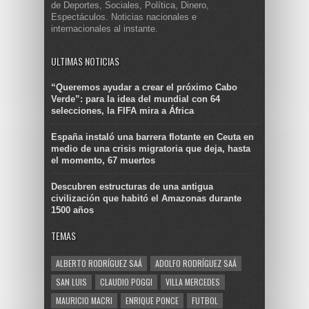
de Deportes, Sociales, Política, Dinero,
Espectáculos. Noticias nacionales e
internacionales al instante.
ULTIMAS NOTICIAS
“Queremos ayudar a crear el próximo Cabo
Verde”: para la idea del mundial con 64
selecciones, la FIFA mira a África
España instaló una barrera flotante en Ceuta en
medio de una crisis migratoria que deja, hasta
el momento, 67 muertos
Descubren estructuras de una antigua
civilización que habitó el Amazonas durante
1500 años
TEMAS
ALBERTO RODRÍGUEZ SAÁ
ADOLFO RODRÍGUEZ SAÁ
SAN LUIS
CLAUDIO POGGI
VILLA MERCEDES
MAURICIO MACRI
ENRIQUE PONCE
FUTBOL