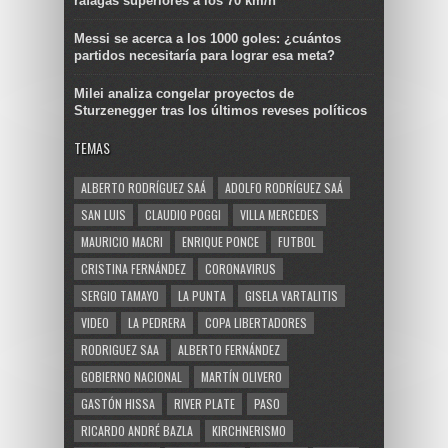
ráfagas superiores a los 70 km/h
Messi se acerca a los 1000 goles: ¿cuántos
partidos necesitaría para lograr esa meta?
Milei analiza congelar proyectos de
Sturzenegger tras los últimos reveses políticos
TEMAS
ALBERTO RODRÍGUEZ SAÁ
ADOLFO RODRÍGUEZ SAÁ
SAN LUIS
CLAUDIO POGGI
VILLA MERCEDES
MAURICIO MACRI
ENRIQUE PONCE
FUTBOL
CRISTINA FERNÁNDEZ
CORONAVIRUS
SERGIO TAMAYO
LA PUNTA
GISELA VARTALITIS
VIDEO
LA PEDRERA
COPA LIBERTADORES
RODRIGUEZ SAA
ALBERTO FERNÁNDEZ
GOBIERNO NACIONAL
MARTÍN OLIVERO
GASTÓN HISSA
RIVER PLATE
PASO
RICARDO ANDRÉ BAZLA
KIRCHNERISMO