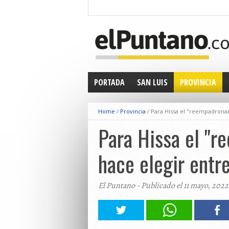
PORTADA
SAN LUIS
PROVINCIA
Home
/
Provincia
/
Para Hissa el "reempadronami
Para Hissa el "r
hace elegir entre
El Puntano - Publicado el 11 mayo, 2022