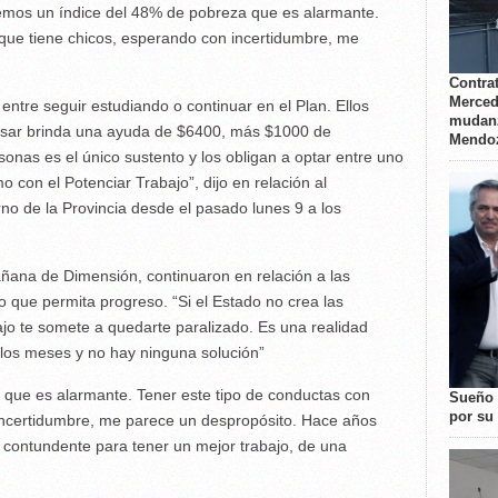
nemos un índice del 48% de pobreza que es alarmante.
 que tiene chicos, esperando con incertidumbre, me
Contrat
Merced
 entre seguir estudiando o continuar en el Plan. Ellos
mudanz
ogresar brinda una ayuda de $6400, más $1000 de
Mendo
onas es el único sustento y los obligan a optar entre uno
o con el Potenciar Trabajo”, dijo en relación al
o de la Provincia desde el pasado lunes 9 a los
ñana de Dimensión, continuaron en relación a las
o que permita progreso. “Si el Estado no crea las
jo te somete a quedarte paralizado. Es una realidad
n los meses y no hay ninguna solución”
que es alarmante. Tener este tipo de conductas con
Sueño 
por su 
incertidumbre, me parece un despropósito. Hace años
 contundente para tener un mejor trabajo, de una