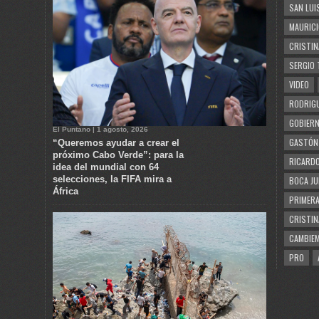
SAN LUI
MAURICI
CRISTIN
SERGIO 
VIDEO
RODRIGU
GOBIERN
El Puntano | 1 agosto, 2026
GASTÓN
“Queremos ayudar a crear el
próximo Cabo Verde”: para la
RICARDO
idea del mundial con 64
selecciones, la FIFA mira a
BOCA JU
África
PRIMERA
CRISTIN
CAMBIE
PRO