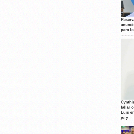
Reserva
anunci
para l
Cynthi
fallar 
Luis e
jury