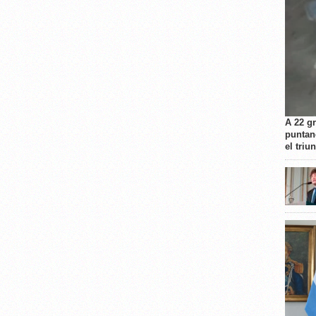
A 22 g
puntan
el triu