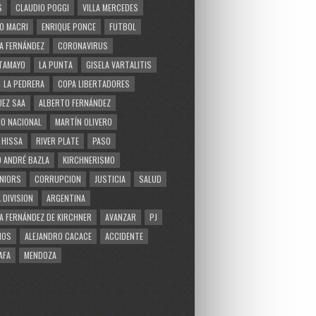
S
CLAUDIO POGGI
VILLA MERCEDES
O MACRI
ENRIQUE PONCE
FUTBOL
A FERNÁNDEZ
CORONAVIRUS
TAMAYO
LA PUNTA
GISELA VARTALITIS
LA PEDRERA
COPA LIBERTADORES
EZ SAA
ALBERTO FERNÁNDEZ
O NACIONAL
MARTÍN OLIVERO
 HISSA
RIVER PLATE
PASO
 ANDRÉ BAZLA
KIRCHNERISMO
NIORS
CORRUPCION
JUSTICIA
SALUD
 DIVISION
ARGENTINA
A FERNÁNDEZ DE KIRCHNER
AVANZAR
PJ
MOS
ALEJANDRO CACACE
ACCIDENTE
AFA
MENDOZA