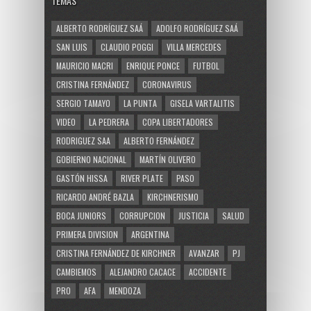
TEMAS
ALBERTO RODRÍGUEZ SAÁ
ADOLFO RODRÍGUEZ SAÁ
SAN LUIS
CLAUDIO POGGI
VILLA MERCEDES
MAURICIO MACRI
ENRIQUE PONCE
FUTBOL
CRISTINA FERNÁNDEZ
CORONAVIRUS
SERGIO TAMAYO
LA PUNTA
GISELA VARTALITIS
VIDEO
LA PEDRERA
COPA LIBERTADORES
RODRIGUEZ SAA
ALBERTO FERNÁNDEZ
GOBIERNO NACIONAL
MARTÍN OLIVERO
GASTÓN HISSA
RIVER PLATE
PASO
RICARDO ANDRÉ BAZLA
KIRCHNERISMO
BOCA JUNIORS
CORRUPCION
JUSTICIA
SALUD
PRIMERA DIVISION
ARGENTINA
CRISTINA FERNÁNDEZ DE KIRCHNER
AVANZAR
PJ
CAMBIEMOS
ALEJANDRO CACACE
ACCIDENTE
PRO
AFA
MENDOZA