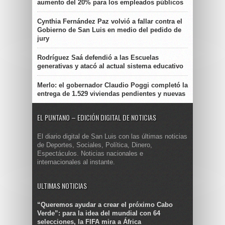
aumento del 20% para los empleados públicos
Cynthia Fernández Paz volvió a fallar contra el
Gobierno de San Luis en medio del pedido de
jury
Rodríguez Saá defendió a las Escuelas
generativas y atacó al actual sistema educativo
Merlo: el gobernador Claudio Poggi completó la
entrega de 1.529 viviendas pendientes y nuevas
EL PUNTANO – EDICIÓN DIGITAL DE NOTICIAS
El diario digital de San Luis con las últimas noticias
de Deportes, Sociales, Política, Dinero,
Espectáculos. Noticias nacionales e
internacionales al instante.
ULTIMAS NOTICIAS
“Queremos ayudar a crear el próximo Cabo
Verde”: para la idea del mundial con 64
selecciones, la FIFA mira a África