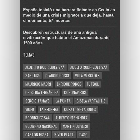
España instaló una barrera flotante en Ceuta en
medio de una crisis migratoria que deja, hasta
el momento, 67 muertos
Descubren estructuras de una antigua
civilización que habitó el Amazonas durante
1500 años
TEMAS
ALBERTO RODRÍGUEZ SAÁ
ADOLFO RODRÍGUEZ SAÁ
SAN LUIS
CLAUDIO POGGI
VILLA MERCEDES
MAURICIO MACRI
ENRIQUE PONCE
FUTBOL
CRISTINA FERNÁNDEZ
CORONAVIRUS
SERGIO TAMAYO
LA PUNTA
GISELA VARTALITIS
VIDEO
LA PEDRERA
COPA LIBERTADORES
RODRIGUEZ SAA
ALBERTO FERNÁNDEZ
GOBIERNO NACIONAL
MARTÍN OLIVERO
GASTÓN HISSA
RIVER PLATE
PASO