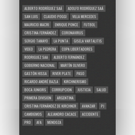
ALBERTO RODRÍGUEZ SAÁ
ADOLFO RODRÍGUEZ SAÁ
SAN LUIS
CLAUDIO POGGI
VILLA MERCEDES
MAURICIO MACRI
ENRIQUE PONCE
FUTBOL
CRISTINA FERNÁNDEZ
CORONAVIRUS
SERGIO TAMAYO
LA PUNTA
GISELA VARTALITIS
VIDEO
LA PEDRERA
COPA LIBERTADORES
RODRIGUEZ SAA
ALBERTO FERNÁNDEZ
GOBIERNO NACIONAL
MARTÍN OLIVERO
GASTÓN HISSA
RIVER PLATE
PASO
RICARDO ANDRÉ BAZLA
KIRCHNERISMO
BOCA JUNIORS
CORRUPCION
JUSTICIA
SALUD
PRIMERA DIVISION
ARGENTINA
CRISTINA FERNÁNDEZ DE KIRCHNER
AVANZAR
PJ
CAMBIEMOS
ALEJANDRO CACACE
ACCIDENTE
PRO
AFA
MENDOZA