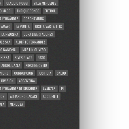
S
CLAUDIO POGGI
VILLA MERCEDES
O MACRI
ENRIQUE PONCE
FUTBOL
A FERNÁNDEZ
CORONAVIRUS
TAMAYO
LA PUNTA
GISELA VARTALITIS
LA PEDRERA
COPA LIBERTADORES
EZ SAA
ALBERTO FERNÁNDEZ
O NACIONAL
MARTÍN OLIVERO
 HISSA
RIVER PLATE
PASO
 ANDRÉ BAZLA
KIRCHNERISMO
NIORS
CORRUPCION
JUSTICIA
SALUD
 DIVISION
ARGENTINA
A FERNÁNDEZ DE KIRCHNER
AVANZAR
PJ
MOS
ALEJANDRO CACACE
ACCIDENTE
AFA
MENDOZA