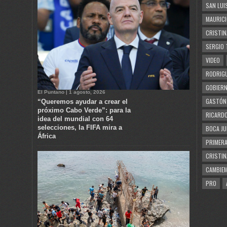
SAN LUI
MAURICI
CRISTIN
SERGIO 
VIDEO
RODRIGU
GOBIERN
El Puntano | 1 agosto, 2026
GASTÓN
“Queremos ayudar a crear el
próximo Cabo Verde”: para la
RICARDO
idea del mundial con 64
selecciones, la FIFA mira a
BOCA JU
África
PRIMERA
CRISTIN
CAMBIE
PRO