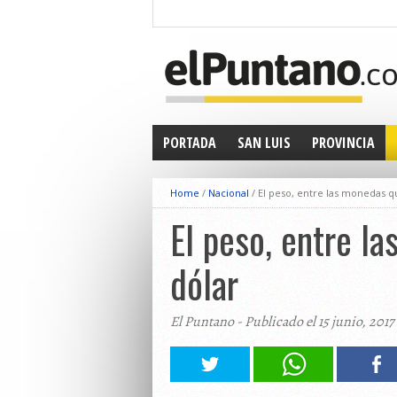
PORTADA
SAN LUIS
PROVINCIA
Home
/
Nacional
/
El peso, entre las monedas q
El peso, entre l
dólar
El Puntano - Publicado el 15 junio, 2017