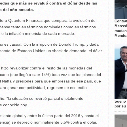
edas que más se revaluó contra el dólar desde las
s del año pasado.
sultora Quantum Finanzas que compara la evolución de
Contrat
Merced
nidense tanto en términos nominales como en términos
mudanz
ulo la inflación minorista de cada mercado.
Mendo
 no es casual. Con la irrupción de Donald Trump, y dada
conomía de Estados Unidos un shock de demanda, el dólar
 hizo revalorizar contra el resto de las monedas del
cano (que llegó a caer 14%) toda vez que los planes del
el Nafta y presiones para que empresas de ese país, que
para ganar competitividad, regresen de ese exilio.
, "la situación se revirtió parcial o totalmente
Sueño 
e conocido hoy.
por su 
ento global y entre la última parte del 2016 y hasta el
encia) se depreció nominalmente 5,5% contra el dólar,