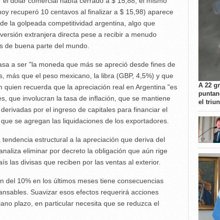
er el dólar comercial había cerrado a $ 15,88, el mismo
hoy recuperó 10 centavos al finalizar a $ 15,98) aparece
de la golpeada competitividad argentina, algo que
inversión extranjera directa pese a recibir a menudo
ios de buena parte del mundo.
pasa a ser "la moneda que más se apreció desde fines de
s, más que el peso mexicano, la libra (GBP, 4,5%) y que
A 22 g
m quien recuerda que la apreciación real en Argentina "es
puntan
s, que involucran la tasa de inflación, que se mantiene
el triu
erivadas por el ingreso de capitales para financiar el
 lo que se agregan las liquidaciones de los exportadores.
 tendencia estructural a la apreciación que deriva del
naliza eliminar por decreto la obligación que aún rige
s las divisas que reciben por las ventas al exterior.
en del 10% en los últimos meses tiene consecuencias
ansables. Suavizar esos efectos requerirá acciones
iano plazo, en particular necesita que se reduzca el