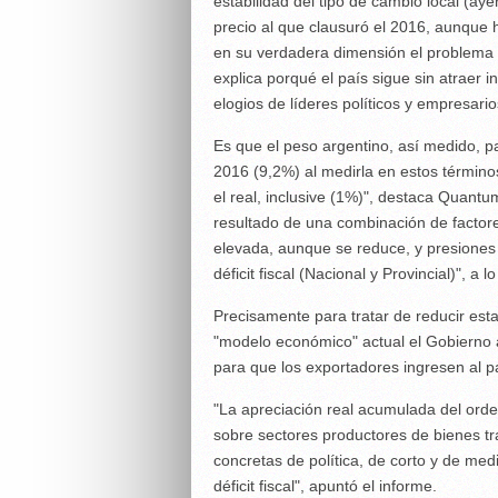
estabilidad del tipo de cambio local (ay
precio al que clausuró el 2016, aunque 
en su verdadera dimensión el problema 
explica porqué el país sigue sin atraer 
elogios de líderes políticos y empresar
Es que el peso argentino, así medido, 
2016 (9,2%) al medirla en estos término
el real, inclusive (1%)", destaca Quantu
resultado de una combinación de factore
elevada, aunque se reduce, y presiones d
déficit fiscal (Nacional y Provincial)", a
Precisamente para tratar de reducir esta
"modelo económico" actual el Gobierno a
para que los exportadores ingresen al paí
"La apreciación real acumulada del ord
sobre sectores productores de bienes tr
concretas de política, de corto y de med
déficit fiscal", apuntó el informe.