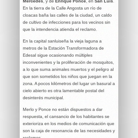
Mercedes
, y de
Enrique Ponce
, en
San Luis
.
En la tierra de la Calle Angosta un río de
cloacas baña las calles de la ciudad, un caldo
de cultivo de infecciones para los vecinos sin
que la intendencia atienda el reclamo.
En la capital sanluiseña la vieja laguna a
metros de la Estación Transformadora de
Edesal sigue ocasionando múltiples
inconvenientes y la proliferación de mosquitos,
a lo que suma animales muertos y el peligro al
que son sometidos los niños que juegan en la
zona. A pocos kilómetros del lugar un basural a
cielo abierto es otra lamentable postal del
desinterés municipal.
Merlo y Ponce no están dispuestos a dar
respuesta, el cansancio de los habitantes se
exterioriza en los medios de comunicación que
son la caja de resonancia de las necesidades y
reclamos.