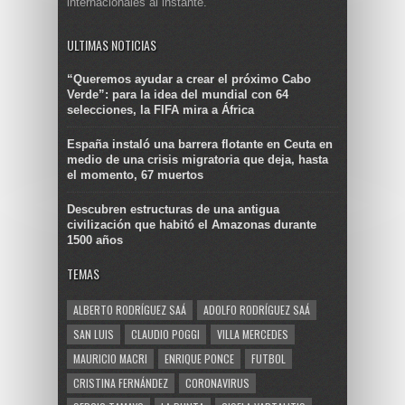
internacionales al instante.
ULTIMAS NOTICIAS
“Queremos ayudar a crear el próximo Cabo
Verde”: para la idea del mundial con 64
selecciones, la FIFA mira a África
España instaló una barrera flotante en Ceuta en
medio de una crisis migratoria que deja, hasta
el momento, 67 muertos
Descubren estructuras de una antigua
civilización que habitó el Amazonas durante
1500 años
TEMAS
ALBERTO RODRÍGUEZ SAÁ
ADOLFO RODRÍGUEZ SAÁ
SAN LUIS
CLAUDIO POGGI
VILLA MERCEDES
MAURICIO MACRI
ENRIQUE PONCE
FUTBOL
CRISTINA FERNÁNDEZ
CORONAVIRUS